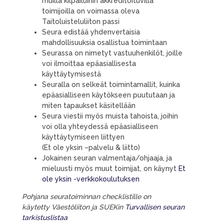
muilla kilpailuihin akkreditoituvilla
toimijoilla on voimassa oleva
Taitoluisteluliiton passi
Seura edistää yhdenvertaisia
mahdollisuuksia osallistua toimintaan
Seurassa on nimetyt vastuuhenkilöt, joille
voi ilmoittaa epäasiallisesta
käyttäytymisestä
Seuralla on selkeät toimintamallit, kuinka
epäasialliseen käytökseen puututaan
ja
miten tapaukset käsitellään
Seura viestii
myös muista
tahoista, joihin
voi olla yhteydessä epäasialliseen
käyttäytymiseen liittyen
(Et ole yksin –palvelu & liitto)
Jokainen seuran valmentaja/ohjaaja, ja
mieluusti myös muut toimijat, on käynyt
Et
ole yksin -verkkokoulutuksen
Pohjana seuratoiminnan
checklistille
on
käytetty
Väestöliiton ja SUEKin
Turvallisen seuran
tarkistuslistaa