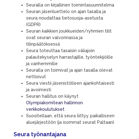
Seuralla on kirjallinen toimintasuunnitelma
Seuran jäsenluettelo on ajan tasalla
ja
seura noudattaa tietosuoja-asetusta
(GDPR)
Seuran kaikkien joukkueiden/ryhmien tilit
ovat seuran valvonnassa ja
tilinpäätöksessä
Seura toteuttaa tasaisin väliajoin
palautekyselyn harrastajille, työntekijöille
ja vanhemmille
Seuralla on toimivat ja ajan tasalla olevat
nettisivut
Seura viestii jäsenistölleen ajankohtaisesti
ja avoimesti
Seuran hallitus on käynyt
Olympiakomitean hallinnon
verkkokoulutukset
Suositellaan, että seura liittyy paikalliseen
aluejärjestöön (ja isommat seurat Paltaan)
Seura työnantajana