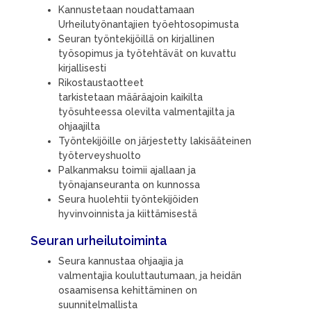
Kannustetaan noudattamaan
Urheilutyönantajien työehtosopimusta
Seuran työntekijöillä on kirjallinen
työsopimus ja työtehtävät on kuvattu
kirjallisesti
Rikostaustaotteet
tarkiste
t
aan
määräajoin
kaikilta
työsuhteessa olevilta valmentajilta ja
ohjaajilta
Työntekijöille on järjestetty lakisääteinen
työterveyshuolto
Palkanmaksu toimii ajallaan ja
työnajanseuranta on kunnossa
Seura huolehtii työntekijöiden
hyvinvoinnista ja kiittämisestä
Seuran urheilutoiminta
Seura
kannustaa
ohjaaj
ia
ja
valmentaj
ia
koulutt
autumaan,
ja heidän
osaamisensa kehittäminen on
suunnitelmallista