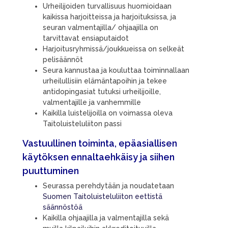
Urheilijoiden turvallisuus huomioidaan
kaikissa harjoitteissa ja harjoituksissa
, ja
s
euran valmentajilla
/
ohjaajilla on
tarvittavat ensiaputaidot
Harjoitusryhmissä/joukkueissa on selkeät
pelisäännöt
Seura kannustaa ja kouluttaa toiminnallaan
urheilullisiin elämäntapoihin ja tekee
antidopingasiat tutuksi urheilijoille,
valmentajille ja vanhemmille
Kaikilla luistelijoilla on voimassa oleva
Taitoluisteluliiton passi
Vastuullinen toiminta, e
päasiallisen
käytöksen ennaltaehkäisy ja siihen
puuttuminen
Seurassa
perehdytään ja
noudatetaan
Suomen Taitoluisteluliiton eettistä
säännöstöä
Kaikilla ohjaajilla ja valmentajilla sekä