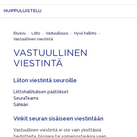
HUIPPULUISTELU
Etusivu
>
Liitto
>
Vastuullisuus
>
Hyvä hallinto
>
Vastuullinen viestintä
VASTUULLINEN
VIESTINTÄ
Liiton viestintä seuroille
Liittohallituksen päätökset
SeuraTeams
Sähkäri
Vinkit seuran sisäiseen viestintään
Vastuullinen viestintä ei ole vain yksittäisiä
tiedotteita, blogeja tai somepostauksia vaan