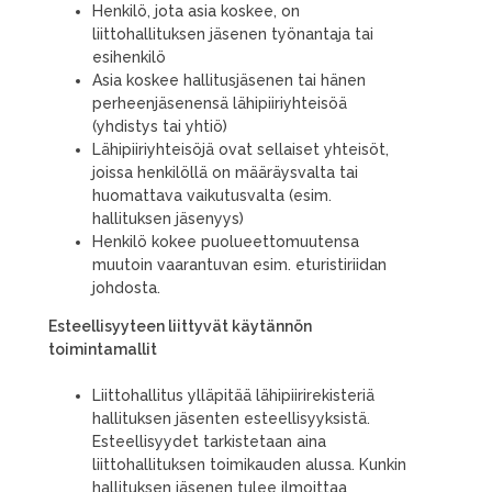
Henkilö, jota asia koskee, on
liittohallituksen jäsenen työnantaja tai
esihenkilö
Asia koskee hallitusjäsenen tai hänen
perheenjäsenensä lähipiiriyhteisöä
(yhdistys tai yhtiö)
Lähipiiriyhteisöjä ovat sellaiset yhteisöt,
joissa henkilöllä on määräysvalta tai
huomattava vaikutusvalta (esim.
hallituksen jäsenyys)
Henkilö kokee puolueettomuutensa
muutoin vaarantuvan esim. eturistiriidan
johdosta.
Esteellisyyteen liittyvät käytännön
toimintamallit
Liittohallitus ylläpitää lähipiirirekisteriä
hallituksen jäsenten esteellisyyksistä.
Esteellisyydet tarkistetaan aina
liittohallituksen toimikauden alussa. Kunkin
hallituksen jäsenen tulee ilmoittaa