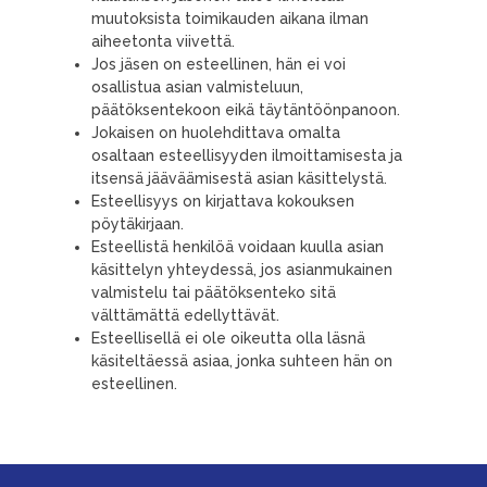
muutoksista toimikauden aikana ilman
aiheetonta viivettä.
Jos jäsen on esteellinen, hän ei voi
osallistua asian valmisteluun,
päätöksentekoon eikä täytäntöönpanoon.
Jokaisen on huolehdittava omalta
osaltaan esteellisyyden ilmoittamisesta ja
itsensä jääväämisestä asian käsittelystä.
Esteellisyys on kirjattava kokouksen
pöytäkirjaan.
Esteellistä henkilöä voidaan kuulla asian
käsittelyn yhteydessä, jos asianmukainen
valmistelu tai päätöksenteko sitä
välttämättä edellyttävät.
Esteellisellä ei ole oikeutta olla läsnä
käsiteltäessä asiaa, jonka suhteen hän on
esteellinen.