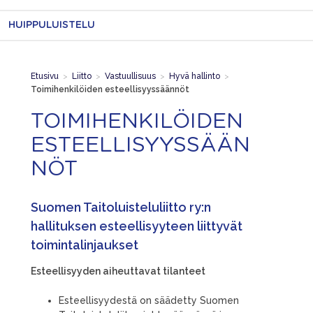
HUIPPULUISTELU
Etusivu
>
Liitto
>
Vastuullisuus
>
Hyvä hallinto
>
Toimihenkilöiden esteellisyyssäännöt
TOIMIHENKILÖIDEN
ESTEELLISYYSSÄÄN
NÖT
Suomen Taitoluisteluliitto ry:n
hallituksen esteellisyyteen liittyvät
toimintalinjaukset
Esteellisyyden aiheuttavat tilanteet
Esteellisyydestä on säädetty Suomen