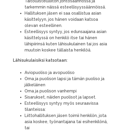
Taitoluisteluliiton johtosäännössä ja
tarkemmin näissä esteellisyyssäännöissä.
Hallituksen jäsen ei saa osallistua asian
käsittelyyn, jos hänen voidaan katsoa
olevan esteellinen.
Esteellisyys syntyy, jos edunsaajana asian
käsittelyssä on henkilö itse tai hänen
lähipiirinsä kuten lähisukulainen tai jos asia
muutoin koskee tällaista henkilöä.
Lähisukulaisiksi katsotaan:
Aviopuoliso ja avopuoliso
Oma ja puolison lapsi ja tämän puoliso ja
jälkeläinen
Oma ja puolison vanhempi
Sisarukset, näiden puolisot ja lapset.
Esteellisyys syntyy myös seuraavissa
tilanteissa:
Liittohallituksen jäsen toimii henkilön, jota
asia koskee, työnantajana tai esihenkilönä,
tai