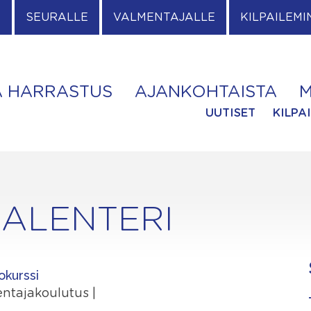
E
SEURALLE
VALMENTAJALLE
KILPAILEMI
A HARRASTUS
AJANKOHTAISTA
M
UUTISET
KILPA
ALENTERI
okurssi
mentajakoulutus |