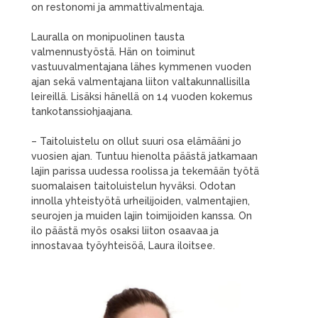
on restonomi ja ammattivalmentaja.
Lauralla on monipuolinen tausta
valmennustyöstä. Hän on toiminut
vastuuvalmentajana lähes kymmenen vuoden
ajan sekä valmentajana liiton valtakunnallisilla
leireillä. Lisäksi hänellä on 14 vuoden kokemus
tankotanssiohjaajana.
– Taitoluistelu on ollut suuri osa elämääni jo
vuosien ajan. Tuntuu hienolta päästä jatkamaan
lajin parissa uudessa roolissa ja tekemään työtä
suomalaisen taitoluistelun hyväksi. Odotan
innolla yhteistyötä urheilijoiden, valmentajien,
seurojen ja muiden lajin toimijoiden kanssa. On
ilo päästä myös osaksi liiton osaavaa ja
innostavaa työyhteisöä, Laura iloitsee.