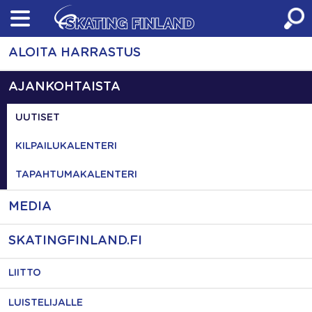
Skip
to
content
ALOITA HARRASTUS
AJANKOHTAISTA
UUTISET
KILPAILUKALENTERI
TAPAHTUMAKALENTERI
MEDIA
SKATINGFINLAND.FI
LIITTO
LUISTELIJALLE