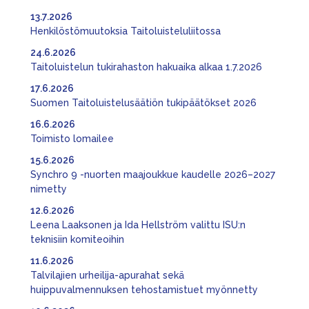
13.7.2026
Henkilöstömuutoksia Taitoluisteluliitossa
24.6.2026
Taitoluistelun tukirahaston hakuaika alkaa 1.7.2026
17.6.2026
Suomen Taitoluistelusäätiön tukipäätökset 2026
16.6.2026
Toimisto lomailee
15.6.2026
Synchro 9 -nuorten maajoukkue kaudelle 2026–2027
nimetty
12.6.2026
Leena Laaksonen ja Ida Hellström valittu ISU:n
teknisiin komiteoihin
11.6.2026
Talvilajien urheilija-apurahat sekä
huippuvalmennuksen tehostamistuet myönnetty