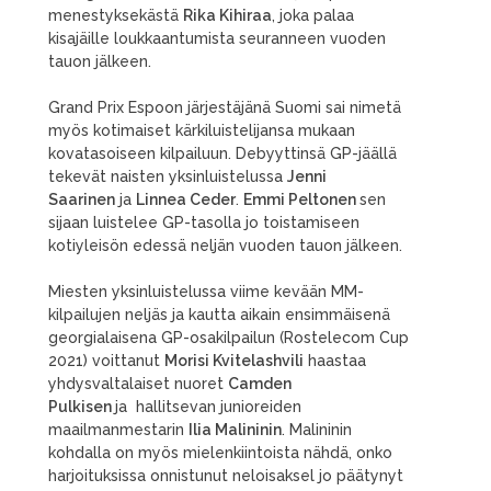
menestyksekästä
Rika Kihiraa
, joka palaa
kisajäille loukkaantumista seuranneen vuoden
tauon jälkeen.
Grand Prix Espoon järjestäjänä Suomi sai nimetä
myös kotimaiset kärkiluistelijansa mukaan
kovatasoiseen kilpailuun. Debyyttinsä GP-jäällä
tekevät naisten yksinluistelussa
Jenni
Saarinen
ja
Linnea Ceder
.
Emmi Peltonen
sen
sijaan luistelee GP-tasolla jo toistamiseen
kotiyleisön edessä neljän vuoden tauon jälkeen.
Miesten yksinluistelussa viime kevään MM-
kilpailujen neljäs ja kautta aikain ensimmäisenä
georgialaisena GP-osakilpailun (Rostelecom Cup
2021) voittanut
Morisi Kvitelashvili
haastaa
yhdysvaltalaiset nuoret
Camden
Pulkisen
ja hallitsevan junioreiden
maailmanmestarin
Ilia Malininin
. Malininin
kohdalla on myös mielenkiintoista nähdä, onko
harjoituksissa onnistunut neloisaksel jo päätynyt