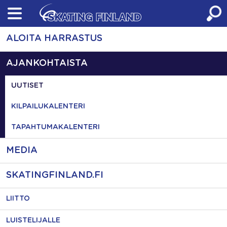
Skip
to
content
ALOITA HARRASTUS
AJANKOHTAISTA
UUTISET
KILPAILUKALENTERI
TAPAHTUMAKALENTERI
MEDIA
SKATINGFINLAND.FI
LIITTO
LUISTELIJALLE