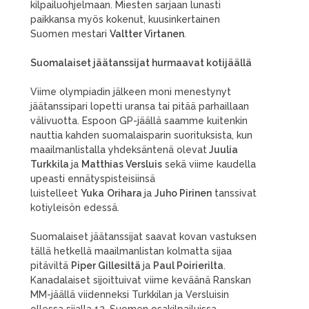
kilpailuohjelmaan. Miesten sarjaan lunasti
paikkansa myös kokenut, kuusinkertainen
Suomen mestari
Valtter Virtanen
.
Suomalaiset jäätanssijat hurmaavat kotijäällä
Viime olympiadin jälkeen moni menestynyt
jäätanssipari lopetti uransa tai pitää parhaillaan
välivuotta. Espoon GP-jäällä saamme kuitenkin
nauttia kahden suomalaisparin suorituksista, kun
maailmanlistalla yhdeksäntenä olevat
Juulia
Turkkila
ja
Matthias Versluis
sekä viime kaudella
upeasti ennätyspisteisiinsä
luistelleet
Yuka
Orihara
ja
Juho Pirinen
tanssivat
kotiyleisön edessä.
Suomalaiset jäätanssijat saavat kovan vastuksen
tällä hetkellä maailmanlistan kolmatta sijaa
pitäviltä
Piper Gillesiltä
ja
Paul Poirierilta
.
Kanadalaiset sijoittuivat viime keväänä Ranskan
MM-jäällä viidenneksi Turkkilan ja Versluisin