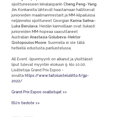
sijoittuneeseen kiinalaispariin
Cheng Peng
–
Yang
Jin.
Konkareita lähtevät haastamaan hallitsevat
junioreiden maailmanmestarit ja MM-kilpailuissa
neljänneksi sijoittuneet Georgian
Karina Safina
–
Luka Berulava
. Heidän kannoillaan ovat tiukasti
junioreiden MM-hopeaa saavuttaneet
Australian
Anastasia Golubeva
–
Hektor
Giotopoulos Moore
. Suomella ei ole tällä
hetkellä edustusta pariluistelussa.
All Event -lipunmyynti on alkanut ja yksittäiset
liput tulevat myyntiin elokuun 9. klo 10.00.
Lisätietoja Grand Prix Espoo -
sivuilta
https://www.taitoluisteluliitto.fi/gp-
2022/
Grand Prix Espoo osallistujat >>
ISU:n tiedote >>