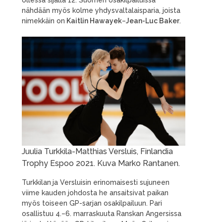
ollessa sijalla 12. Suomen osakilpailuissa
nähdään myös kolme yhdysvaltalaisparia, joista
nimekkäin on
Kaitlin Hawayek
–
Jean-Luc Baker
.
Juulia Turkkila-Matthias Versluis, Finlandia
Trophy Espoo 2021. Kuva Marko Rantanen.
Turkkilan
ja Versluisin erinomaisesti sujuneen
viime kauden johdosta he ansaitsivat paikan
myös toiseen GP-sarjan osakilpailuun. Pari
osallistuu 4.–6. marraskuuta Ranskan Angersissa