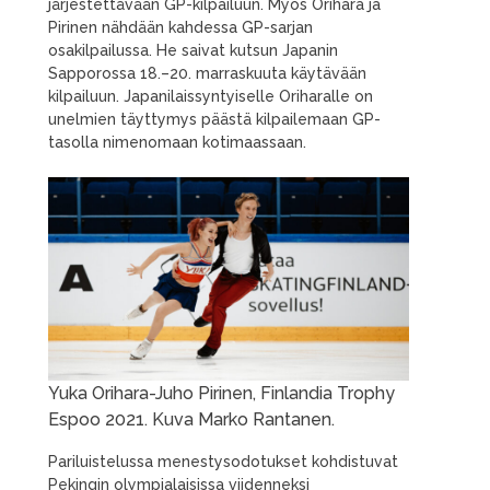
järjestettävään GP-kilpailuun. Myös Orihara ja
Pirinen nähdään kahdessa GP-sarjan
osakilpailussa. He saivat kutsun Japanin
Sapporossa 18.–20. marraskuuta käytävään
kilpailuun. Japanilaissyntyiselle Oriharalle on
unelmien täyttymys päästä kilpailemaan GP-
tasolla nimenomaan kotimaassaan.
Yuka Orihara-Juho Pirinen, Finlandia Trophy
Espoo 2021. Kuva Marko Rantanen.
Pariluistelussa menestysodotukset kohdistuvat
Pekingin olympialaisissa viidenneksi