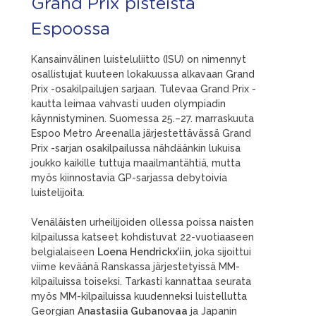
Grand Prix pisteistä
Espoossa
Kansainvälinen luisteluliitto (ISU) on nimennyt
osallistujat kuuteen lokakuussa alkavaan Grand
Prix -osakilpailujen sarjaan. Tulevaa Grand Prix -
kautta leimaa vahvasti uuden olympiadin
käynnistyminen. Suomessa 25.–27. marraskuuta
Espoo Metro Areenalla järjestettävässä Grand
Prix -sarjan osakilpailussa nähdäänkin lukuisa
joukko kaikille tuttuja maailmantähtiä, mutta
myös kiinnostavia GP-sarjassa debytoivia
luistelijoita.
Venäläisten urheilijoiden ollessa poissa naisten
kilpailussa katseet kohdistuvat 22-vuotiaaseen
belgialaiseen
Loena Hendrickx’iin
, joka sijoittui
viime keväänä Ranskassa järjestetyissä MM-
kilpailuissa toiseksi. Tarkasti kannattaa seurata
myös MM-kilpailuissa kuudenneksi luistellutta
Georgian
Anastasiia Gubanovaa
ja Japanin