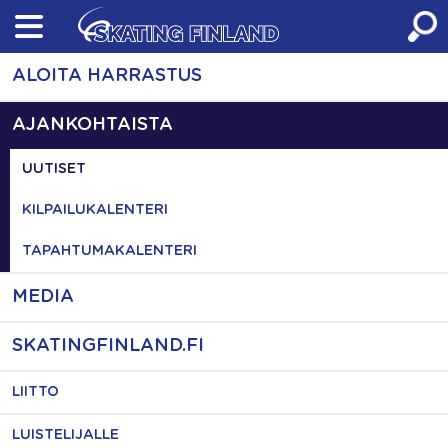
Skip
to
content
ALOITA HARRASTUS
AJANKOHTAISTA
UUTISET
KILPAILUKALENTERI
TAPAHTUMAKALENTERI
MEDIA
SKATINGFINLAND.FI
LIITTO
LUISTELIJALLE