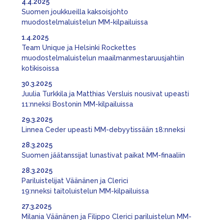
4.4.2025
Suomen joukkueilla kaksoisjohto
muodostelmaluistelun MM-kilpailuissa
1.4.2025
Team Unique ja Helsinki Rockettes
muodostelmaluistelun maailmanmestaruusjahtiin
kotikisoissa
30.3.2025
Juulia Turkkila ja Matthias Versluis nousivat upeasti
11:nneksi Bostonin MM-kilpailuissa
29.3.2025
Linnea Ceder upeasti MM-debyytissään 18:nneksi
28.3.2025
Suomen jäätanssijat lunastivat paikat MM-finaaliin
28.3.2025
Pariluistelijat Väänänen ja Clerici
19:nneksi taitoluistelun MM-kilpailuissa
27.3.2025
Milania Väänänen ja Filippo Clerici pariluistelun MM-