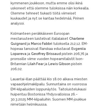
kymmenen joukkoon, mutta emme olisi ikinä
uskoneet että olemme tuloksissa näin korkealla.
Olemme tehneet tiukasti töitä viimeiset
kuukaudet ja nyt se kantaa hedelmää, Pirinen
analysoi.
Kolmanteen peräkkäiseen Euroopan
mestaruuteen luistelivat italialaiset
Charlene
Guignard
ja
Marco Fabbri
tuloksella 212,12. EM-
hopeaa tanssivat Ranskaa edustavat
Evgeniia
Lopareva
ja
Geoffrey Brissaud
pistein 206,76 ja
pronssille viime vuoden hopeamitalistit Ison-
Britannian
Lilah Fear
ja
Lewis Gibson
pistein
206,02.
Lauantai-illan päättää klo 18.00 alkava miesten
vapaaohjelmakilpailu. Sunnuntaina on vuorossa
EM-kilpailuiden loppunäytös. Taitoluistelukausi
huipentuu Bostonissa Yhdysvalloissa 26.–
30.3.2025 MM-kilpailuihin. Suomen MM-joukkue
nimetään helmikuussa.