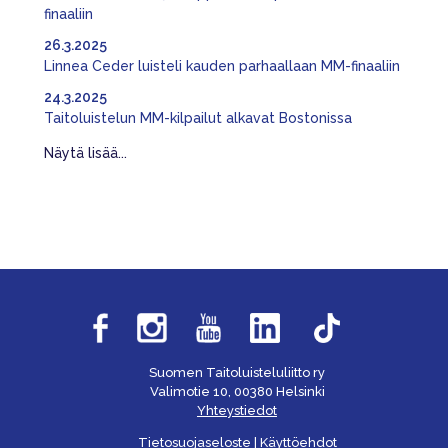
finaaliin
26.3.2025
Linnea Ceder luisteli kauden parhaallaan MM-finaaliin
24.3.2025
Taitoluistelun MM-kilpailut alkavat Bostonissa
Näytä lisää...
Suomen Taitoluisteluliitto ry
Valimotie 10, 00380 Helsinki
Yhteystiedot
Tietosuojaseloste
|
Käyttöehdot