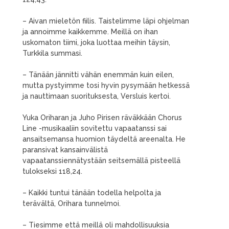
– Aivan mieletön fiilis. Taistelimme läpi ohjelman
ja annoimme kaikkemme. Meillä on ihan
uskomaton tiimi, joka luottaa meihin täysin,
Turkkila summasi.
– Tänään jännitti vähän enemmän kuin eilen,
mutta pystyimme tosi hyvin pysymään hetkessä
ja nauttimaan suorituksesta, Versluis kertoi.
Yuka Oriharan ja Juho Pirisen räväkkään Chorus
Line -musikaaliin sovitettu vapaatanssi sai
ansaitsemansa huomion täydeltä areenalta. He
paransivat kansainvälistä
vapaatanssiennätystään seitsemällä pisteellä
tulokseksi 118,24.
– Kaikki tuntui tänään todella helpolta ja
terävältä, Orihara tunnelmoi.
– Tiesimme että meillä oli mahdollisuuksia