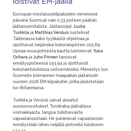
loistivat EM-jäällä
Euroopan mestaruuskilpailuiden viimeisenä
päivänä Suomi jäi vain 0,33 pisteen päähän
jäätanssimitalista. Jäätanssijat
Juulia
Turkkila
ja
Matthias Versluis
luistelivat
Tallinnassa kaksi tyylikästä ohjelmaa ja
sijoittuivat neljänsiksi kokonaispistein 205,69.
Upeaa nousujohteista kautta luistelevat
Yuka
Orihara
ja
Juho Pirinen
tanssivat
ennätyspisteensä 193,94 ja sijoittuivat
kokonaistuloksissa seitsemänsiksi. Menestys tuo
Suomelle kolmannen maapaikan jäätanssiin
vuoden 2026 EM-kilpailuihin, jotka järjestetään
Iso-Britanniassa.
Turkkila ja Versluis saivat ansaitut
suosionosoitukset Tondiraba-jäähallissa
voimakkaasta, tangoa tulkitsevasta
vapaatanssistaan. He paransivat vapaatanssin
ennätystään lähes neljällä pisteellä tulokseen
124,43.