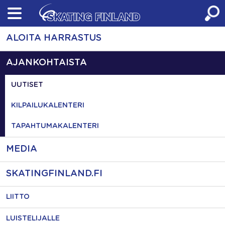
Skip
to
content
ALOITA HARRASTUS
AJANKOHTAISTA
UUTISET
KILPAILUKALENTERI
TAPAHTUMAKALENTERI
MEDIA
SKATINGFINLAND.FI
LIITTO
LUISTELIJALLE