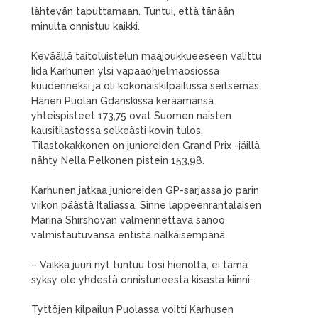
lähtevän taputtamaan. Tuntui, että tänään
minulta onnistuu kaikki.
Keväällä taitoluistelun maajoukkueeseen valittu
Iida Karhunen ylsi vapaaohjelmaosiossa
kuudenneksi ja oli kokonaiskilpailussa seitsemäs.
Hänen Puolan Gdanskissa keräämänsä
yhteispisteet 173,75 ovat Suomen naisten
kausitilastossa selkeästi kovin tulos.
Tilastokakkonen on junioreiden Grand Prix -jäillä
nähty Nella Pelkonen pistein 153,98.
Karhunen jatkaa junioreiden GP-sarjassa jo parin
viikon päästä Italiassa. Sinne lappeenrantalaisen
Marina Shirshovan valmennettava sanoo
valmistautuvansa entistä nälkäisempänä.
– Vaikka juuri nyt tuntuu tosi hienolta, ei tämä
syksy ole yhdestä onnistuneesta kisasta kiinni.
Tyttöjen kilpailun Puolassa voitti Karhusen