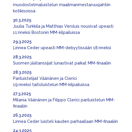
muodostelmaluistelun maailmanmestaruusjahtiin
kotikisoissa
30.3.2025
Juulia Turkkila ja Matthias Versluis nousivat upeasti
11:nneksi Bostonin MM-kilpailuissa
29.3.2025
Linnea Ceder upeasti MM-debyytissään 18:nneksi
28.3.2025
Suomen jäätanssijat lunastivat paikat MM-finaaliin
28.3.2025
Pariluistelijat Väänänen ja Clerici
19:nneksi taitoluistelun MM-kilpailuissa
27.3.2025
Milania Väänänen ja Filippo Clerici pariluistelun MM-
finaaliin
26.3.2025
Linnea Ceder luisteli kauden parhaallaan MM-finaaliin
24.3.2025