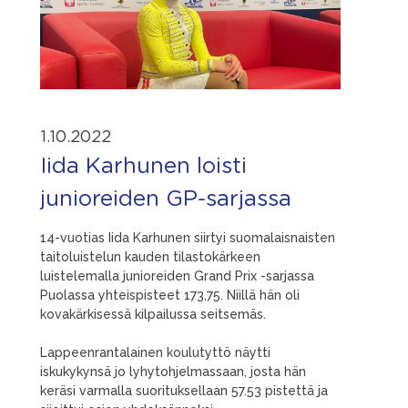
1.10.2022
Iida Karhunen loisti
junioreiden GP-sarjassa
14-vuotias Iida Karhunen siirtyi suomalaisnaisten
taitoluistelun kauden tilastokärkeen
luistelemalla junioreiden Grand Prix -sarjassa
Puolassa yhteispisteet 173,75. Niillä hän oli
kovakärkisessä kilpailussa seitsemäs.
Lappeenrantalainen koulutyttö näytti
iskukykynsä jo lyhytohjelmassaan, josta hän
keräsi varmalla suorituksellaan 57.53 pistettä ja