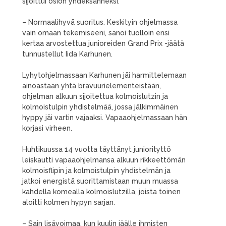
sijoittui osion yhdeksänneksi.
– Normaalihyvä suoritus. Keskityin ohjelmassa
vain omaan tekemiseeni, sanoi tuolloin ensi
kertaa arvostettua junioreiden Grand Prix -jäätä
tunnustellut Iida Karhunen.
Lyhytohjelmassaan Karhunen jäi harmittelemaan
ainoastaan yhtä bravuurielementeistään,
ohjelman alkuun sijoitettua kolmoislutzin ja
kolmoistulpin yhdistelmää, jossa jälkimmäinen
hyppy jäi vartin vajaaksi. Vapaaohjelmassaan hän
korjasi virheen.
Huhtikuussa 14 vuotta täyttänyt juniorityttö
leiskautti vapaaohjelmansa alkuun rikkeettömän
kolmoisflipin ja kolmoistulpin yhdistelmän ja
jatkoi energistä suorittamistaan muun muassa
kahdella komealla kolmoislutzilla, joista toinen
aloitti kolmen hypyn sarjan.
– Sain lisävoimaa, kun kuulin jäälle ihmisten