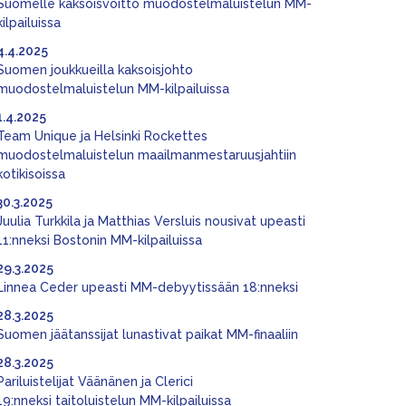
Suomelle kaksoisvoitto muodostelmaluistelun MM-
kilpailuissa
4.4.2025
Suomen joukkueilla kaksoisjohto
muodostelmaluistelun MM-kilpailuissa
1.4.2025
Team Unique ja Helsinki Rockettes
muodostelmaluistelun maailmanmestaruusjahtiin
kotikisoissa
30.3.2025
Juulia Turkkila ja Matthias Versluis nousivat upeasti
11:nneksi Bostonin MM-kilpailuissa
29.3.2025
Linnea Ceder upeasti MM-debyytissään 18:nneksi
28.3.2025
Suomen jäätanssijat lunastivat paikat MM-finaaliin
28.3.2025
Pariluistelijat Väänänen ja Clerici
19:nneksi taitoluistelun MM-kilpailuissa