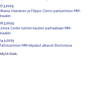
27.3.2025
Milania Väänänen ja Filippo Clerici pariluistelun MM-
finaaliin
26.3.2025
Linnea Ceder luisteli kauden parhaallaan MM-
finaaliin
24.3.2025
Taitoluistelun MM-kilpailut alkavat Bostonissa
Näytä lisää...