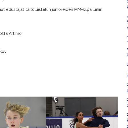
nut edustajat taitoluistelun junioreiden MM-kilpailuihin
Lotta Artimo
ikov