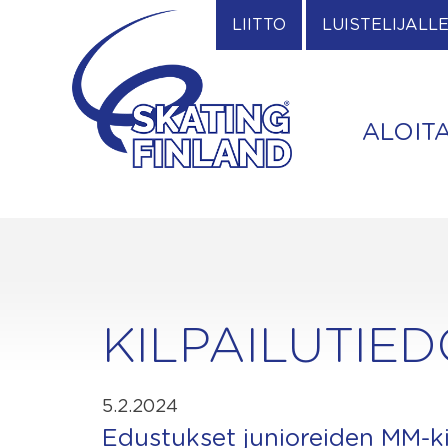
Skip
LIITTO
LUISTELIJALL
to
content
ALOIT
KILPAILUTIE
5.2.2024
Edustukset junioreiden MM-kil