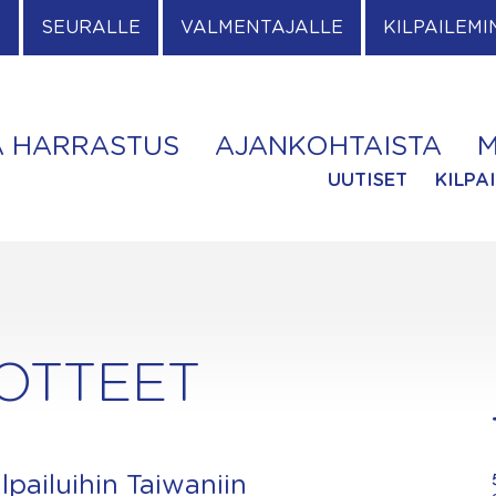
E
SEURALLE
VALMENTAJALLE
KILPAILEMI
A HARRASTUS
AJANKOHTAISTA
M
UUTISET
KILPA
DOTTEET
pailuihin Taiwaniin