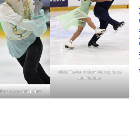
Hilda Taylor-Nolen Hickey. Kuva
Jari Marttila.
fors. Kuva Antti Lehto.