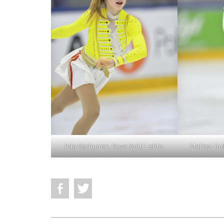
Iida Karhunen. Kuva Antti Lehto.
Matias Lind