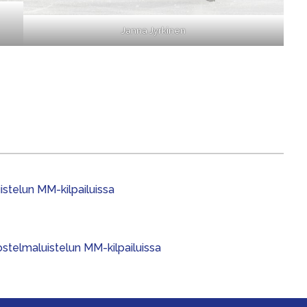
Janna Jyrkinen
stelun MM-kilpailuissa
stelmaluistelun MM-kilpailuissa