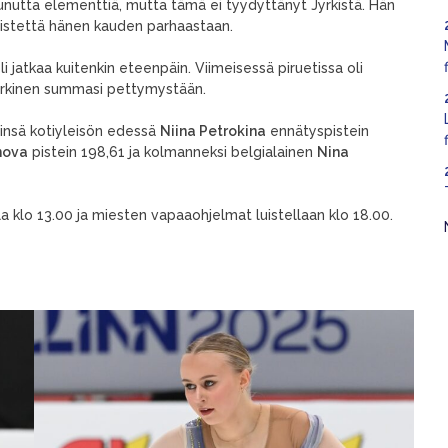
unutta elementtiä, mutta tämä ei tyydyttänyt Jyrkistä. Hän
0 pistettä hänen kauden parhaastaan.
i jatkaa kuitenkin eteenpäin. Viimeisessä piruetissa oli
Jyrkinen summasi pettymystään.
insä kotiyleisön edessä
Niina Petrokina
ennätyspistein
nova
pistein 198,61 ja kolmanneksi belgialainen
Nina
lla klo 13.00 ja miesten vapaaohjelmat luistellaan klo 18.00.