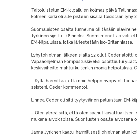
Taitoluistelun EM-kilpailujen kolmas päivä Tallinnas
kolmen kärki oli alle pisteen sisällä toisistaan lyhy
Suomalaisten osalta tunnelma oli tänään alavirein
Jyrkinen
sijoittui 18:nneksi. Suomi menettää valite
EM-kilpailuissa, jotka järjestetään Iso-Britanniassa.
Lyhytohjelman jälkeen sijalla 12 ollut Ceder aloitti 
Vapaaohjelman kompastuskiveksi osoittautui yllätt
keskivaiheille mahtui kuitenkin monia helpotuksia. 
– Kyllä harmittaa, että noin helppo hyppy oli tänää
seisteni, Ceder kommentoi.
Linnea Ceder oli silti tyytyväinen paluustaan EM-kil
– Olen ylpeä siitä, että olen saanut kasattua itseni
mukana arvokisoissa. Suoritusten osalta arvosana
Janna Jyrkinen kaatui harmillisesti ohjelman alun k