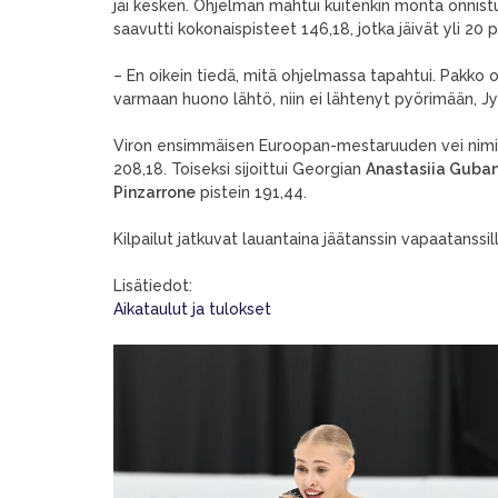
jäi kesken. Ohjelman mahtui kuitenkin monta onnist
saavutti kokonaispisteet 146,18, jotka jäivät yli 2
– En oikein tiedä, mitä ohjelmassa tapahtui. Pakko ol
varmaan huono lähtö, niin ei lähtenyt pyörimään, 
Viron ensimmäisen Euroopan-mestaruuden vei nimi
208,18. Toiseksi sijoittui Georgian
Anastasiia Guba
Pinzarrone
pistein 191,44.
Kilpailut jatkuvat lauantaina jäätanssin vapaatanssi
Lisätiedot:
Aikataulut ja tulokset