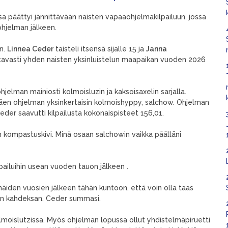
sa päättyi jännittävään naisten vapaaohjelmakilpailuun, jossa
tohjelman jälkeen.
en.
Linnea Ceder
taisteli itsensä sijalle 15 ja
Janna
ttavasti yhden naisten yksinluistelun maapaikan vuoden 2026
ohjelman mainiosti kolmoisluzin ja kaksoisaxelin sarjalla.
äen ohjelman yksinkertaisin kolmoishyppy, salchow. Ohjelman
Ceder saavutti kilpailusta kokonaispisteet 156,01.
n kompastuskivi. Minä osaan salchowin vaikka päälläni
pailuihin usean vuoden tauon jälkeen .
 näiden vuosien jälkeen tähän kuntoon, että voin olla taas
 on kahdeksan, Ceder summasi.
olmoislutzissa. Myös ohjelman lopussa ollut yhdistelmäpiruetti