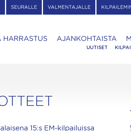
E
SEURALLE
VALMENTAJALLE
KILPAILEMI
A HARRASTUS
AJANKOHTAISTA
M
UUTISET
KILPA
DOTTEET
aisena 15:s EM-kilpailuissa