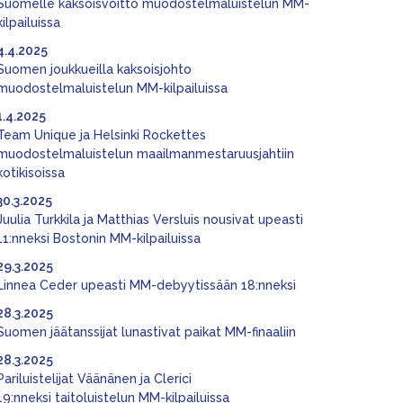
Suomelle kaksoisvoitto muodostelmaluistelun MM-
kilpailuissa
4.4.2025
Suomen joukkueilla kaksoisjohto
muodostelmaluistelun MM-kilpailuissa
1.4.2025
Team Unique ja Helsinki Rockettes
muodostelmaluistelun maailmanmestaruusjahtiin
kotikisoissa
30.3.2025
Juulia Turkkila ja Matthias Versluis nousivat upeasti
11:nneksi Bostonin MM-kilpailuissa
29.3.2025
Linnea Ceder upeasti MM-debyytissään 18:nneksi
28.3.2025
Suomen jäätanssijat lunastivat paikat MM-finaaliin
28.3.2025
Pariluistelijat Väänänen ja Clerici
19:nneksi taitoluistelun MM-kilpailuissa