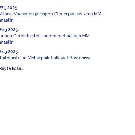
27.3.2025
Milania Väänänen ja Filippo Clerici pariluistelun MM-
finaaliin
26.3.2025
Linnea Ceder luisteli kauden parhaallaan MM-
finaaliin
24.3.2025
Taitoluistelun MM-kilpailut alkavat Bostonissa
Näytä lisää...