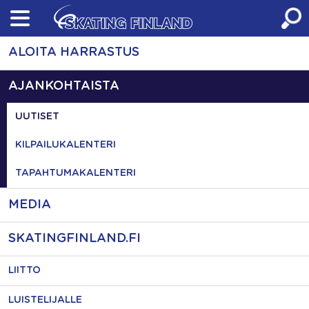
Skip
to
content
ALOITA HARRASTUS
AJANKOHTAISTA
UUTISET
KILPAILUKALENTERI
TAPAHTUMAKALENTERI
MEDIA
SKATINGFINLAND.FI
LIITTO
LUISTELIJALLE