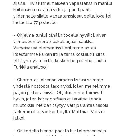
sijalta. Tiivistunnelmaiseen vapaatanssiin mahtui
kuitenkin muutama virhe ja pari tipahti
viidennelle sijalle vapaatanssiosuudella, joka toi
heille 114,77 pistettä.
– Ohjelma tuntui tänään todella hyvältä aivan
viimeiseen choreo-askelsarjaan saakka.
Viimeisessä elementissä yritimme antaa
itsestämme kaiken irti ja tämä kostautui siinä,
että yhteys meidän kesken herpaantui, Juulia
Turkkila analysoi.
– Choreo-askelsarjan virheen lisäksi saimme
yhdestä nostosta tason yksi, joten menetimme
paljon pisteitä niissä. Ohjelmamme toimivat
hyvin, joten koreografiaan ei tarvitse tehdä
muutoksia. Meidän täytyy vain parantaa tasoja
tarkemmalla työskentelyllä, Matthias Versluis
jatkoi.
– On todella hienoa päästä luistelemaan näin