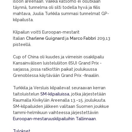
isoon areenaan. Vaikka katsomo ei ollutkaan
täynnä, tunnelma oli silti todella hyvä ja fiilis
mahtava, Juulia Turkkila summasi tunnelmat GP-
kilpailusta.
Kilpailun voitti Euroopan-mestarit
Italian
Charlene Guignard
ja
Marco Fabbri
209,13
pisteellä.
Cup of China oli kuudes ja viimeisin osakilpailu
Kansainvälisen luisteluliiton (ISU) Grand Prix -
sarjassa, jossa ratkottiin paikat joulukuussa
Grenoblessa käytävään Grand Prix -finaaliin.
Turkkila ja Versluis kilpailevat seuraavan kerran
taitoluistelun
SM-kilpailuissa
, jotka järjestetään
Raumalla Kivikylän Areenalla 13.–15. joulukuuta.
SM-kilpailuiden jälkeen valitaan Suomen joukkue
tammi-helmikuun vaihteessa järjestettäviin
Euroopan-mestaruuskilpailuihin Tallinnaan
.
Tulokset