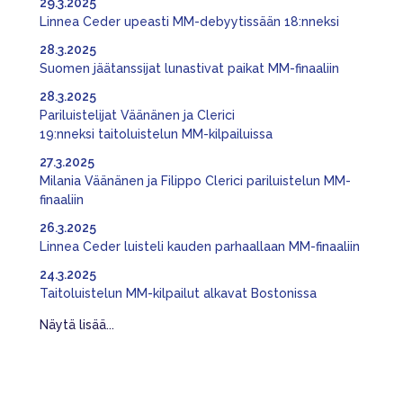
29.3.2025
Linnea Ceder upeasti MM-debyytissään 18:nneksi
28.3.2025
Suomen jäätanssijat lunastivat paikat MM-finaaliin
28.3.2025
Pariluistelijat Väänänen ja Clerici
19:nneksi taitoluistelun MM-kilpailuissa
27.3.2025
Milania Väänänen ja Filippo Clerici pariluistelun MM-
finaaliin
26.3.2025
Linnea Ceder luisteli kauden parhaallaan MM-finaaliin
24.3.2025
Taitoluistelun MM-kilpailut alkavat Bostonissa
Näytä lisää...