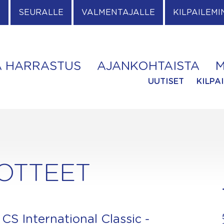
E
SEURALLE
VALMENTAJALLE
KILPAILEMI
A HARRASTUS
AJANKOHTAISTA
M
UUTISET
KILPA
DOTTEET
CS International Classic -