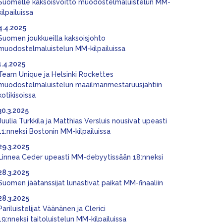
Suomelle kaksoisvoitto muodostelmaluistelun MM-
kilpailuissa
4.4.2025
Suomen joukkueilla kaksoisjohto
muodostelmaluistelun MM-kilpailuissa
1.4.2025
Team Unique ja Helsinki Rockettes
muodostelmaluistelun maailmanmestaruusjahtiin
kotikisoissa
30.3.2025
Juulia Turkkila ja Matthias Versluis nousivat upeasti
11:nneksi Bostonin MM-kilpailuissa
29.3.2025
Linnea Ceder upeasti MM-debyytissään 18:nneksi
28.3.2025
Suomen jäätanssijat lunastivat paikat MM-finaaliin
28.3.2025
Pariluistelijat Väänänen ja Clerici
19:nneksi taitoluistelun MM-kilpailuissa