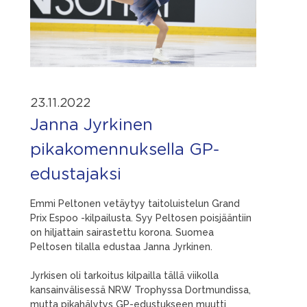
23.11.2022
Janna Jyrkinen
pikakomennuksella GP-
edustajaksi
Emmi Peltonen vetäytyy taitoluistelun Grand
Prix Espoo -kilpailusta. Syy Peltosen poisjääntiin
on hiljattain sairastettu korona. Suomea
Peltosen tilalla edustaa Janna Jyrkinen.
Jyrkisen oli tarkoitus kilpailla tällä viikolla
kansainvälisessä NRW Trophyssa Dortmundissa,
mutta pikahälytys GP-edustukseen muutti