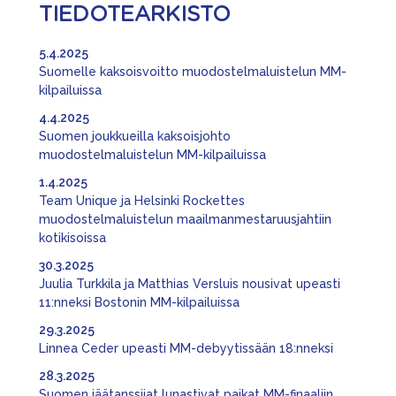
TIEDOTEARKISTO
5.4.2025
Suomelle kaksoisvoitto muodostelmaluistelun MM-
kilpailuissa
4.4.2025
Suomen joukkueilla kaksoisjohto
muodostelmaluistelun MM-kilpailuissa
1.4.2025
Team Unique ja Helsinki Rockettes
muodostelmaluistelun maailmanmestaruusjahtiin
kotikisoissa
30.3.2025
Juulia Turkkila ja Matthias Versluis nousivat upeasti
11:nneksi Bostonin MM-kilpailuissa
29.3.2025
Linnea Ceder upeasti MM-debyytissään 18:nneksi
28.3.2025
Suomen jäätanssijat lunastivat paikat MM-finaaliin