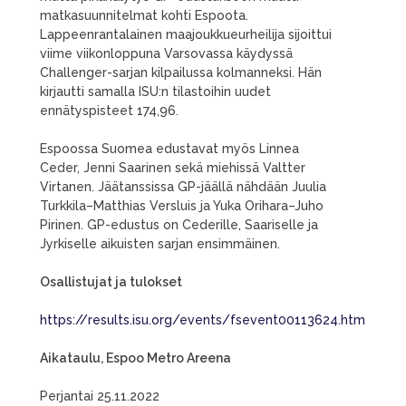
matkasuunnitelmat kohti Espoota.
Lappeenrantalainen maajoukkueurheilija sijoittui
viime viikonloppuna Varsovassa käydyssä
Challenger-sarjan kilpailussa kolmanneksi. Hän
kirjautti samalla ISU:n tilastoihin uudet
ennätyspisteet 174,96.
Espoossa Suomea edustavat myös Linnea
Ceder, Jenni Saarinen sekä miehissä Valtter
Virtanen. Jäätanssissa GP-jäällä nähdään Juulia
Turkkila–Matthias Versluis ja Yuka Orihara–Juho
Pirinen. GP-edustus on Cederille, Saariselle ja
Jyrkiselle aikuisten sarjan ensimmäinen.
Osallistujat ja tulokset
https://results.isu.org/events/fsevent00113624.htm
Aikataulu, Espoo Metro Areena
Perjantai 25.11.2022