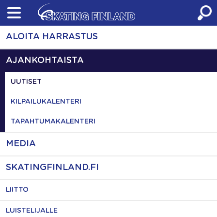
Skip
to
content
ALOITA HARRASTUS
AJANKOHTAISTA
UUTISET
KILPAILUKALENTERI
TAPAHTUMAKALENTERI
MEDIA
SKATINGFINLAND.FI
LIITTO
LUISTELIJALLE