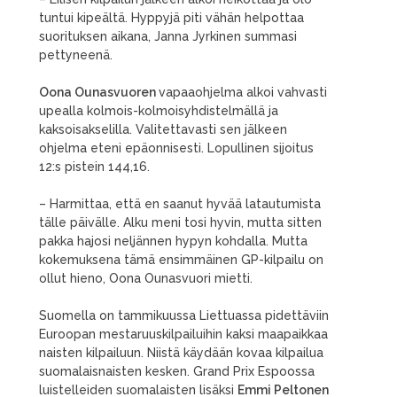
tuntui kipeältä. Hyppyjä piti vähän helpottaa
suorituksen aikana, Janna Jyrkinen summasi
pettyneenä.
Oona Ounasvuoren
vapaaohjelma alkoi vahvasti
upealla kolmois-kolmoisyhdistelmällä ja
kaksoisakselilla. Valitettavasti sen jälkeen
ohjelma eteni epäonnisesti. Lopullinen sijoitus
12:s pistein 144,16.
– Harmittaa, että en saanut hyvää latautumista
tälle päivälle. Alku meni tosi hyvin, mutta sitten
pakka hajosi neljännen hypyn kohdalla. Mutta
kokemuksena tämä ensimmäinen GP-kilpailu on
ollut hieno, Oona Ounasvuori mietti.
Suomella on tammikuussa Liettuassa pidettäviin
Euroopan mestaruuskilpailuihin kaksi maapaikkaa
naisten kilpailuun. Niistä käydään kovaa kilpailua
suomalaisnaisten kesken. Grand Prix Espoossa
luistelleiden suomalaisten lisäksi
Emmi Peltonen