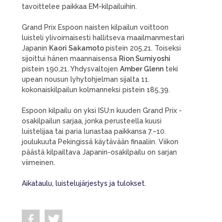
tavoittelee paikkaa EM-kilpailuihin.
Grand Prix Espoon naisten kilpailun voittoon
luisteli ylivoimaisesti hallitseva maailmanmestari
Japanin
Kaori Sakamoto
pistein 205,21. Toiseksi
sijoittui hänen maannaisensa
Rion Sumiyoshi
pistein 190,21. Yhdysvaltojen
Amber Glenn
teki
upean nousun lyhytohjelman sijalta 11.
kokonaiskilpailun kolmanneksi pistein 185,39.
Espoon kilpailu on yksi ISU:n kuuden Grand Prix -
osakilpailun sarjaa, jonka perusteella kuusi
luistelijaa tai paria lunastaa paikkansa 7.–10.
joulukuuta Pekingissä käytävään finaaliin. Viikon
päästä kilpailtava Japanin-osakilpailu on sarjan
viimeinen.
Aikataulu, luistelujärjestys ja tulokset.