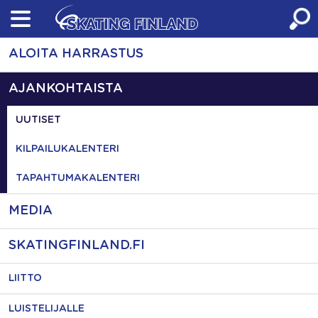
Skip
to
content
ALOITA HARRASTUS
AJANKOHTAISTA
UUTISET
KILPAILUKALENTERI
TAPAHTUMAKALENTERI
MEDIA
SKATINGFINLAND.FI
LIITTO
LUISTELIJALLE