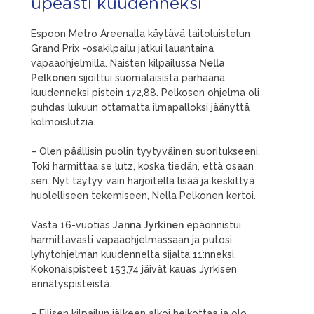
upeasti kuudenneksi
Espoon Metro Areenalla käytävä taitoluistelun
Grand Prix -osakilpailu jatkui lauantaina
vapaaohjelmilla. Naisten kilpailussa
Nella
Pelkonen
sijoittui suomalaisista parhaana
kuudenneksi pistein 172,88. Pelkosen ohjelma oli
puhdas lukuun ottamatta ilmapalloksi jäänyttä
kolmoislutzia.
– Olen päällisin puolin tyytyväinen suoritukseeni.
Toki harmittaa se lutz, koska tiedän, että osaan
sen. Nyt täytyy vain harjoitella lisää ja keskittyä
huolelliseen tekemiseen, Nella Pelkonen kertoi.
Vasta 16-vuotias
Janna Jyrkinen
epäonnistui
harmittavasti vapaaohjelmassaan ja putosi
lyhytohjelman kuudennelta sijalta 11:nneksi.
Kokonaispisteet 153,74 jäivät kauas Jyrkisen
ennätyspisteistä.
– Eilisen kilpailun jälkeen alkoi heikottaa ja olo