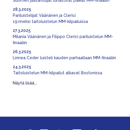
Suomen jäätanssijat lunastivat paikat MM-finaaliin
28.3.2025
Pariluistelijat Väänänen ja Clerici
19:nneksi taitoluistelun MM-kilpailuissa
27.3.2025
Milania Väänänen ja Filippo Clerici pariluistelun MM-
finaaliin
26.3.2025
Linnea Ceder luisteli kauden parhaallaan MM-finaaliin
24.3.2025
Taitoluistelun MM-kilpailut alkavat Bostonissa
Näytä lisää...