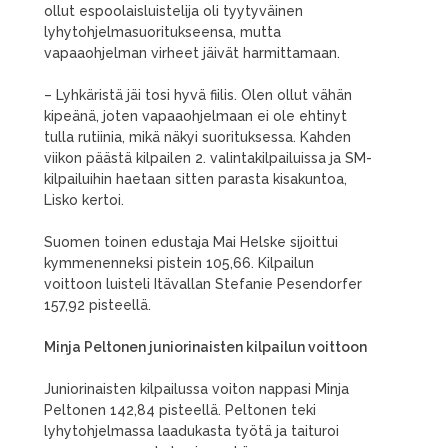
ollut espoolaisluistelija oli tyytyväinen
lyhytohjelmasuoritukseensa, mutta
vapaaohjelman virheet jäivät harmittamaan.
– Lyhkäristä jäi tosi hyvä fiilis. Olen ollut vähän
kipeänä, joten vapaaohjelmaan ei ole ehtinyt
tulla rutiinia, mikä näkyi suorituksessa. Kahden
viikon päästä kilpailen 2. valintakilpailuissa ja SM-
kilpailuihin haetaan sitten parasta kisakuntoa,
Lisko kertoi.
Suomen toinen edustaja Mai Helske sijoittui
kymmenenneksi pistein 105,66. Kilpailun
voittoon luisteli Itävallan Stefanie Pesendorfer
157,92 pisteellä.
Minja Peltonen juniorinaisten kilpailun voittoon
Juniorinaisten kilpailussa voiton nappasi Minja
Peltonen 142,84 pisteellä. Peltonen teki
lyhytohjelmassa laadukasta työtä ja taituroi