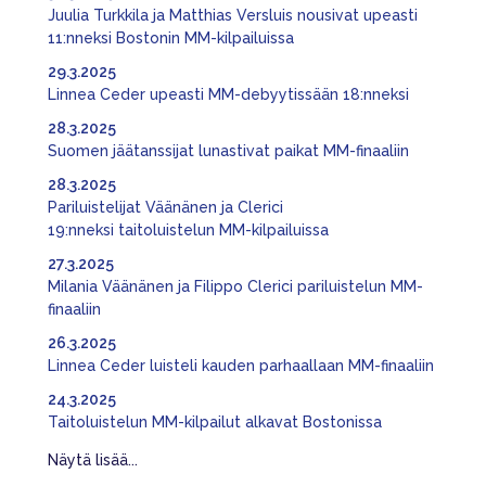
Juulia Turkkila ja Matthias Versluis nousivat upeasti
11:nneksi Bostonin MM-kilpailuissa
29.3.2025
Linnea Ceder upeasti MM-debyytissään 18:nneksi
28.3.2025
Suomen jäätanssijat lunastivat paikat MM-finaaliin
28.3.2025
Pariluistelijat Väänänen ja Clerici
19:nneksi taitoluistelun MM-kilpailuissa
27.3.2025
Milania Väänänen ja Filippo Clerici pariluistelun MM-
finaaliin
26.3.2025
Linnea Ceder luisteli kauden parhaallaan MM-finaaliin
24.3.2025
Taitoluistelun MM-kilpailut alkavat Bostonissa
Näytä lisää...