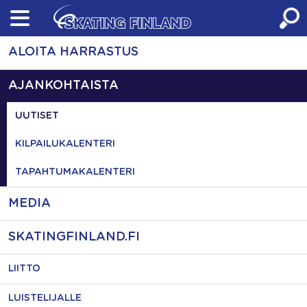
Skip
to
content
ALOITA HARRASTUS
AJANKOHTAISTA
UUTISET
KILPAILUKALENTERI
TAPAHTUMAKALENTERI
MEDIA
SKATINGFINLAND.FI
LIITTO
LUISTELIJALLE