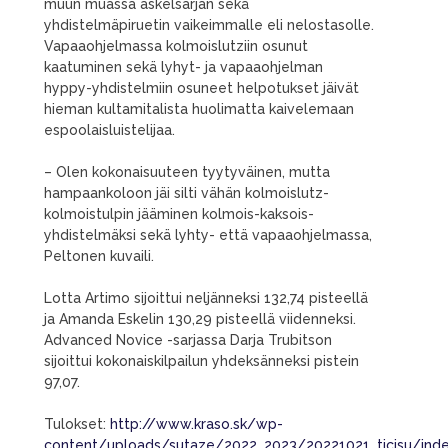
muun muassa askelsarjan sekä
yhdistelmäpiruetin vaikeimmalle eli nelostasolle.
Vapaaohjelmassa kolmoislutziin osunut
kaatuminen sekä lyhyt- ja vapaaohjelman
hyppy-yhdistelmiin osuneet helpotukset jäivät
hieman kultamitalista huolimatta kaivelemaan
espoolaisluistelijaa.
– Olen kokonaisuuteen tyytyväinen, mutta
hampaankoloon jäi silti vähän kolmoislutz-
kolmoistulpin jääminen kolmois-kaksois-
yhdistelmäksi sekä lyhty- että vapaaohjelmassa,
Peltonen kuvaili.
Lotta Artimo sijoittui neljänneksi 132,74 pisteellä
ja Amanda Eskelin 130,29 pisteellä viidenneksi.
Advanced Novice -sarjassa Darja Trubitson
sijoittui kokonaiskilpailun yhdeksänneksi pistein
97,07.
Tulokset:
http://www.kraso.sk/wp-
content/uploads/sutaze/2022_2023/20221021_ticisu/ind