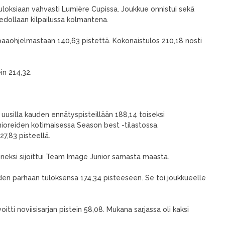
loksiaan vahvasti Lumière Cupissa. Joukkue onnistui sekä
edollaan kilpailussa kolmantena.
paaohjelmastaan 140,63 pistettä. Kokonaistulos 210,18 nosti
in 214,32.
 uusilla kauden ennätyspisteillään 188,14 toiseksi
unioreiden kotimaisessa Season best -tilastossa.
27,83 pisteellä.
anneksi sijoittui Team Image Junior samasta maasta.
den parhaan tuloksensa 174,34 pisteeseen. Se toi joukkueelle
tti noviisisarjan pistein 58,08. Mukana sarjassa oli kaksi