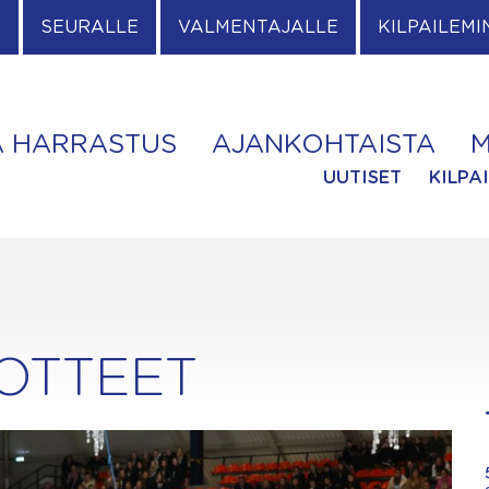
E
SEURALLE
VALMENTAJALLE
KILPAILEMI
A HARRASTUS
AJANKOHTAISTA
M
UUTISET
KILPA
DOTTEET