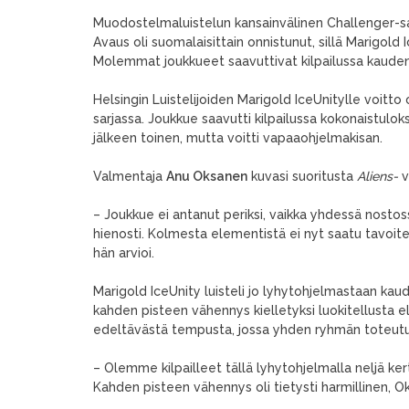
Muodostelmaluistelun kansainvälinen Challenger-sar
Avaus oli suomalaisittain onnistunut, sillä Marigold 
Molemmat joukkueet saavuttivat kilpailussa kauden
Helsingin Luistelijoiden Marigold IceUnitylle voit
sarjassa. Joukkue saavutti kilpailussa kokonaistulok
jälkeen toinen, mutta voitti vapaaohjelmakisan.
Valmentaja
Anu Oksanen
kuvasi suoritusta
Aliens-
v
– Joukkue ei antanut periksi, vaikka yhdessä nostos
hienosti. Kolmesta elementistä ei nyt saatu tavoit
hän arvioi.
Marigold IceUnity luisteli jo lyhytohjelmastaan kaud
kahden pisteen vähennys kielletyksi luokitellusta e
edeltävästä tempusta, jossa yhden ryhmän toteutus 
– Olemme kilpailleet tällä lyhytohjelmalla neljä ker
Kahden pisteen vähennys oli tietysti harmillinen, O