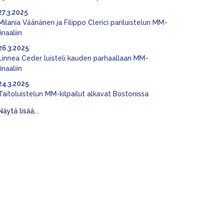
27.3.2025
Milania Väänänen ja Filippo Clerici pariluistelun MM-
finaaliin
26.3.2025
Linnea Ceder luisteli kauden parhaallaan MM-
finaaliin
24.3.2025
Taitoluistelun MM-kilpailut alkavat Bostonissa
Näytä lisää...