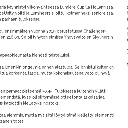
ja käynnistyi viikonvaihteessa Lumière Cupilla Hollannissa.
IceUnity voitti ja Lumineers sijoittui kolmanneksi senioreissa.
 parhaan tuloksensa.
to oli ensimmäinen vuonna 2019 perustetussa Challenger-
sen 216,03. Se oli lyhytohjelmissa Yhdysvaltojen Skylinersin
apaaohjelmasta hienosti taistelluksi.
sa ilmenikin ongelmia ennen alastuloa. Se onnistui kuitenkin
eltua korkeinta tasoa, mutta kokonaisuutena veto oli hyvä,
en parhaat pisteensä 70,45. Tuloksessa kuitenkin yllätti
lementistä. Kyse oli siirtymässä otteetonta askelsarjaa
katsottiin kielletyksi nostoksi.
taa aiemmin, mutta nyt siitä löytyi tämä kielletty elementti.
ksanen totesi.