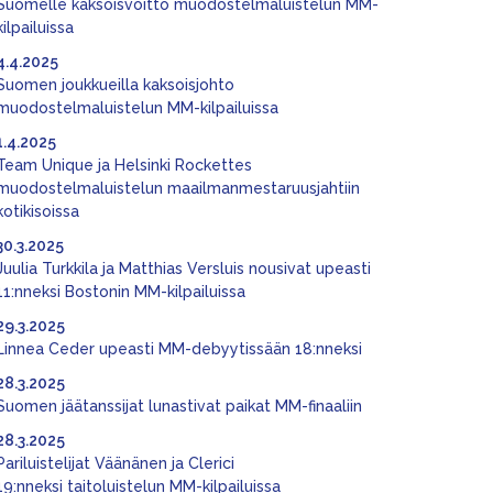
Suomelle kaksoisvoitto muodostelmaluistelun MM-
kilpailuissa
4.4.2025
Suomen joukkueilla kaksoisjohto
muodostelmaluistelun MM-kilpailuissa
1.4.2025
Team Unique ja Helsinki Rockettes
muodostelmaluistelun maailmanmestaruusjahtiin
kotikisoissa
30.3.2025
Juulia Turkkila ja Matthias Versluis nousivat upeasti
11:nneksi Bostonin MM-kilpailuissa
29.3.2025
Linnea Ceder upeasti MM-debyytissään 18:nneksi
28.3.2025
Suomen jäätanssijat lunastivat paikat MM-finaaliin
28.3.2025
Pariluistelijat Väänänen ja Clerici
19:nneksi taitoluistelun MM-kilpailuissa