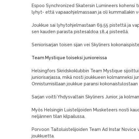
Espoo Synchronized Skatersin Lumineers kohensi tu
lyhyt- että vapaaohjelmassaan ja oli kummallakin v
Joukkue sai lyhytohjelmastaan 69,55 pistettä ja va
sen kauden parasta pistesaldoa 18,4 pisteellä.
Seniorisarjan toisen sijan vei Skyliners kokonaispiste
Team Mystique toiseksi junioreissa
Helsingfors Skridskoklubbin Team Mystique sijoittui
juniorisarjassa, mikä nosti joukkueen kolmanneksi j
Onnistumisillaan joukkue paransi kokonaistulostaan 
Sarjan voitti Yhdysvaltain Skyliners Junior, ja kolm
Myös Helsingin Luistelijoiden Musketeers nosti kau
neljännen tilan kilpailussa.
Porvoon Taitoluistelijoiden Team Ad Instar Novice voi
joukkuetta.