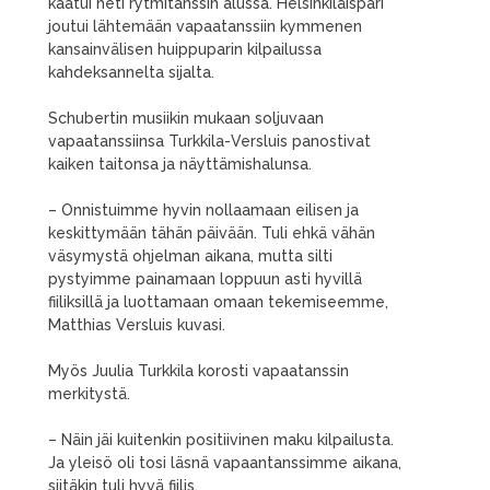
kaatui heti rytmitanssin alussa. Helsinkiläispari
joutui lähtemään vapaatanssiin kymmenen
kansainvälisen huippuparin kilpailussa
kahdeksannelta sijalta.
Schubertin musiikin mukaan soljuvaan
vapaatanssiinsa Turkkila-Versluis panostivat
kaiken taitonsa ja näyttämishalunsa.
– Onnistuimme hyvin nollaamaan eilisen ja
keskittymään tähän päivään. Tuli ehkä vähän
väsymystä ohjelman aikana, mutta silti
pystyimme painamaan loppuun asti hyvillä
fiiliksillä ja luottamaan omaan tekemiseemme,
Matthias Versluis kuvasi.
Myös Juulia Turkkila korosti vapaatanssin
merkitystä.
– Näin jäi kuitenkin positiivinen maku kilpailusta.
Ja yleisö oli tosi läsnä vapaantanssimme aikana,
siitäkin tuli hyvä fiilis.