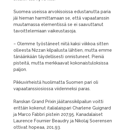
Suomea useissa arvokisoissa edustanutta paria
jäi hieman harmittamaan se, että vapaatanssin
muutamassa elementissä se ei saavuttanut
tavoittelemiaan vaikeustasoja.
– Olemme työstäneet niitä kaksi viikkoa sitten
olleesta Nizzan kilpailusta lähtien, mutta emme
tänäänkään täydellisesti onnistuneet. Pieniä
pisteitä, mutta merkkaavat kokonaistuloksissa
paljon.
Pikkuvirheistä huolimatta Suomen pari oli
vapaatanssiosiossa viidenneksi paras.
Ranskan Grand Prixin jäätanssikilpailun voitti
erittäin kokenut italialaispari Charlene Guignard
ja Marco Fabbri pistein 207,95. Kanadalaiset
Laurence Fournier Beaudry ja Nikolaj Soerensen
ottivat hopeaa, 201,93.