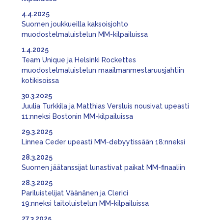
4.4.2025
Suomen joukkueilla kaksoisjohto
muodostelmaluistelun MM-kilpailuissa
1.4.2025
Team Unique ja Helsinki Rockettes
muodostelmaluistelun maailmanmestaruusjahtiin
kotikisoissa
30.3.2025
Juulia Turkkila ja Matthias Versluis nousivat upeasti
11:nneksi Bostonin MM-kilpailuissa
29.3.2025
Linnea Ceder upeasti MM-debyytissään 18:nneksi
28.3.2025
Suomen jäätanssijat lunastivat paikat MM-finaaliin
28.3.2025
Pariluistelijat Väänänen ja Clerici
19:nneksi taitoluistelun MM-kilpailuissa
27.3.2025