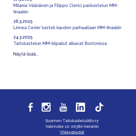
Milania Väänänen ja Filippo Clerici pariluistelun MM-
finaaliin
26.3.2025
Linnea Ceder luisteli kauden parhaallaan MM-finaaliin
24.3.2025
Taitoluistelun MM-kilpailut alkavat Bostonissa
Näytä lisää...
Suomen Taitoluisteluliitto ry
Valimotie 10, 00380 Helsinki
Yhteystiedot