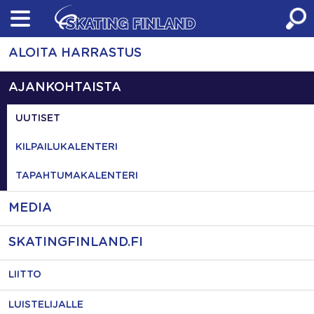
Skip
to
content
ALOITA HARRASTUS
AJANKOHTAISTA
UUTISET
KILPAILUKALENTERI
TAPAHTUMAKALENTERI
MEDIA
SKATINGFINLAND.FI
LIITTO
LUISTELIJALLE