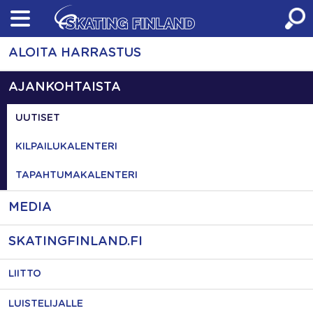
Skip
to
content
ALOITA HARRASTUS
AJANKOHTAISTA
UUTISET
KILPAILUKALENTERI
TAPAHTUMAKALENTERI
MEDIA
SKATINGFINLAND.FI
LIITTO
LUISTELIJALLE