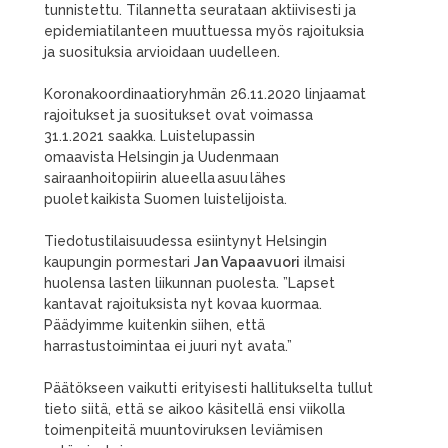
tunnistettu. Tilannetta seurataan aktiivisesti ja
epidemiatilanteen muuttuessa myös rajoituksia
ja suosituksia arvioidaan uudelleen.
Koronakoordinaatioryhmän 26.11.2020 linjaamat
rajoitukset ja suositukset ovat voimassa
31.1.2021 saakka. Luistelupassin
omaavista Helsingin ja Uudenmaan
sairaanhoitopiirin alueella asuu lähes
puolet kaikista Suomen luistelijoista.
Tiedotustilaisuudessa esiintynyt Helsingin
kaupungin pormestari
Jan Vapaavuori
ilmaisi
huolensa lasten liikunnan puolesta. ”Lapset
kantavat rajoituksista nyt kovaa kuormaa.
Päädyimme kuitenkin siihen, että
harrastustoimintaa ei juuri nyt avata.”
Päätökseen vaikutti erityisesti hallitukselta tullut
tieto siitä, että se aikoo käsitellä ensi viikolla
toimenpiteitä muuntoviruksen leviämisen