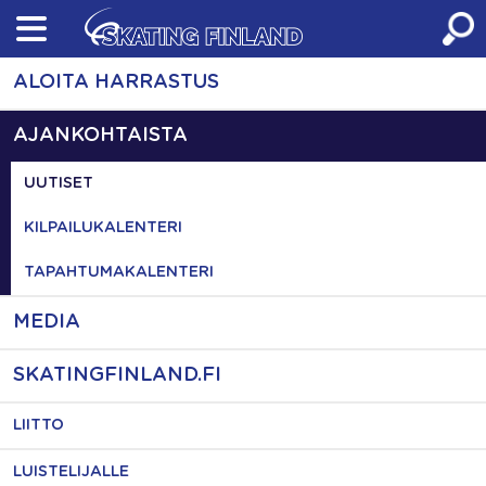
Skip
to
content
ALOITA HARRASTUS
AJANKOHTAISTA
UUTISET
KILPAILUKALENTERI
TAPAHTUMAKALENTERI
MEDIA
SKATINGFINLAND.FI
LIITTO
LUISTELIJALLE