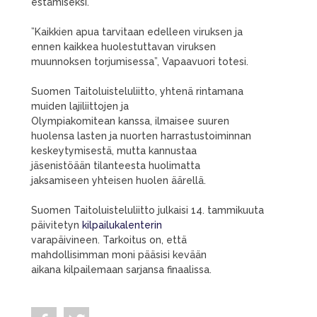
estämiseksi.
”Kaikkien apua tarvitaan edelleen viruksen ja
ennen kaikkea huolestuttavan viruksen
muunnoksen torjumisessa”, Vapaavuori totesi.
Suomen Taitoluisteluliitto, yhtenä rintamana
muiden lajiliittojen ja
Olympiakomitean kanssa, ilmaisee suuren
huolensa lasten ja nuorten harrastustoiminnan
keskeytymisestä, mutta kannustaa
jäsenistöään tilanteesta huolimatta
jaksamiseen yhteisen huolen äärellä.
Suomen Taitoluisteluliitto julkaisi 14. tammikuuta
päivitetyn
kilpailukalenterin
varapäivineen. Tarkoitus on, että
mahdollisimman moni pääsisi kevään
aikana kilpailemaan sarjansa finaalissa.