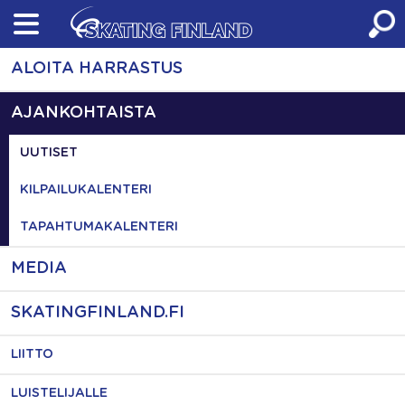
Skip
to
content
ALOITA HARRASTUS
AJANKOHTAISTA
UUTISET
KILPAILUKALENTERI
TAPAHTUMAKALENTERI
MEDIA
SKATINGFINLAND.FI
LIITTO
LUISTELIJALLE