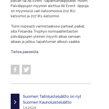
päivän tai All Event -tapahtumalippuihin. Huom.
Päivälippujen myynnin alettua All Event -lippuja
on myynnissä vain katsomoissa 202 (K2-
katsomo) ja 207 (K1-katsomo).
Toimi nopeasti varmistaaksesi parhaat paikat,
sillä Finlandia Trophyn normaalihintaisten
päivälippujen yleinen myynti alkaa samaan
aikaan ja jatkuu tapahtuman alkuun saakka.
Tietoa passeista.
Suomen Taitoluisteluliitto on nyt
Suomen Kaunoluisteluliitto
1.4.2024