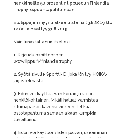
hankkineille 50 prosentin lippuedun Finlandia
Trophy Espoo -tapahtumaan.
Etulippujen myynti alkaa tiistaina 13.8.2019 klo
12.00 ja päättyy 31.8.2019.
Näin lunastat edun itsellesi:
1. Kirjaudu osoitteeseen
www.lippu.fi/finlandiatrophy.
2. Syötä sivulle Sportti-ID, joka löytyy HOIKA-
järjestelmästä.
3. Edun voi käyttää vain kerran ja se on
henkilökohtainen. Mikäli haluat varmistaa
istumapaikan kaverisi viereen, tehkää
ostotapahtuma samaan aikaan kumpikin
tahoillanne.
4. Edun voi käyttää yhden päivän, useamman