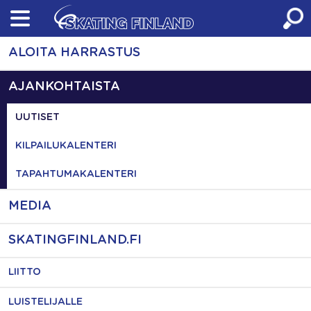
Skip
to
content
ALOITA HARRASTUS
AJANKOHTAISTA
UUTISET
KILPAILUKALENTERI
TAPAHTUMAKALENTERI
MEDIA
SKATINGFINLAND.FI
LIITTO
LUISTELIJALLE