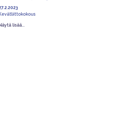
27.2.2023
Kevätliittokokous
Näytä lisää...