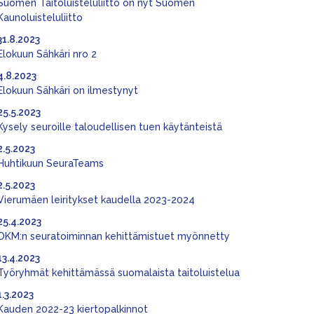
Suomen Taitoluisteluliitto on nyt Suomen
Kaunoluisteluliitto
31.8.2023
Elokuun Sähkäri nro 2
4.8.2023
Elokuun Sähkäri on ilmestynyt
25.5.2023
Kysely seuroille taloudellisen tuen käytänteistä
2.5.2023
Huhtikuun SeuraTeams
2.5.2023
Vierumäen leiritykset kaudella 2023-2024
25.4.2023
OKM:n seuratoiminnan kehittämistuet myönnetty
13.4.2023
Työryhmät kehittämässä suomalaista taitoluistelua
1.3.2023
Kauden 2022-23 kiertopalkinnot