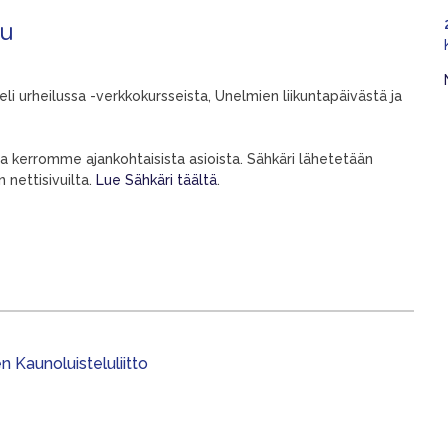
tu
eli urheilussa -verkkokursseista, Unelmien liikuntapäivästä ja
ssa kerromme ajankohtaisista asioista. Sähkäri lähetetään
 nettisivuilta.
Lue Sähkäri täältä
.
 Kaunoluisteluliitto