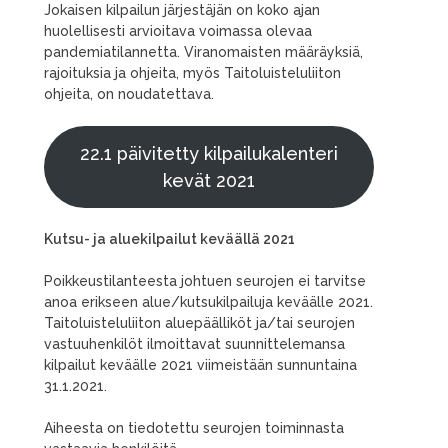
Jokaisen kilpailun järjestäjän on koko ajan
huolellisesti arvioitava voimassa olevaa
pandemiatilannetta. Viranomaisten määräyksiä,
rajoituksia ja ohjeita, myös Taitoluisteluliiton
ohjeita, on noudatettava.
22.1 päivitetty kilpailukalenteri
kevät 2021
Kutsu- ja aluekilpailut keväällä 2021
Poikkeustilanteesta johtuen seurojen ei tarvitse
anoa erikseen alue/kutsukilpailuja keväälle 2021.
Taitoluisteluliiton aluepäälliköt ja/tai seurojen
vastuuhenkilöt ilmoittavat suunnittelemansa
kilpailut keväälle 2021 viimeistään sunnuntaina
31.1.2021.
Aiheesta on tiedotettu seurojen toiminnasta