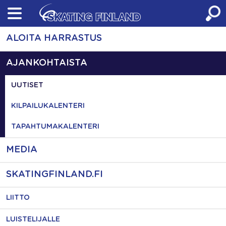
Skip
to
content
ALOITA HARRASTUS
AJANKOHTAISTA
UUTISET
KILPAILUKALENTERI
TAPAHTUMAKALENTERI
MEDIA
SKATINGFINLAND.FI
LIITTO
LUISTELIJALLE