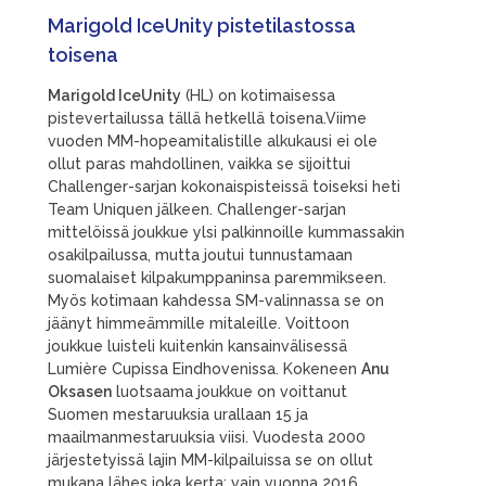
Marigold IceUnity pistetilastossa
toisena
Marigold IceUnity
(HL) on kotimaisessa
pistevertailussa tällä hetkellä toisena.Viime
vuoden MM-hopeamitalistille alkukausi ei ole
ollut paras mahdollinen, vaikka se sijoittui
Challenger-sarjan kokonaispisteissä toiseksi heti
Team Uniquen jälkeen. Challenger-sarjan
mittelöissä joukkue ylsi palkinnoille kummassakin
osakilpailussa, mutta joutui tunnustamaan
suomalaiset kilpakumppaninsa paremmikseen.
Myös kotimaan kahdessa SM-valinnassa se on
jäänyt himmeämmille mitaleille. Voittoon
joukkue luisteli kuitenkin kansainvälisessä
Lumière Cupissa Eindhovenissa. Kokeneen
Anu
Oksasen
luotsaama joukkue on voittanut
Suomen mestaruuksia urallaan 15 ja
maailmanmestaruuksia viisi. Vuodesta 2000
järjestetyissä lajin MM-kilpailuissa se on ollut
mukana lähes joka kerta: vain vuonna 2016