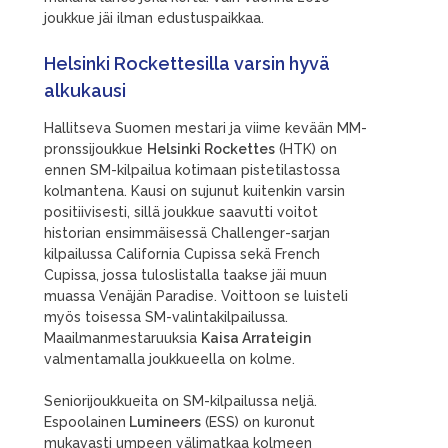
joukkue jäi ilman edustuspaikkaa.
Helsinki Rockettesilla varsin hyvä
alkukausi
Hallitseva Suomen mestari ja viime kevään MM-
pronssijoukkue
Helsinki Rockettes
(HTK) on
ennen SM-kilpailua kotimaan pistetilastossa
kolmantena. Kausi on sujunut kuitenkin varsin
positiivisesti, sillä joukkue saavutti voitot
historian ensimmäisessä Challenger-sarjan
kilpailussa California Cupissa sekä French
Cupissa, jossa tuloslistalla taakse jäi muun
muassa Venäjän Paradise. Voittoon se luisteli
myös toisessa SM-valintakilpailussa.
Maailmanmestaruuksia
Kaisa Arrateigin
valmentamalla joukkueella on kolme.
Seniorijoukkueita on SM-kilpailussa neljä.
Espoolainen
Lumineers
(ESS) on kuronut
mukavasti umpeen välimatkaa kolmeen