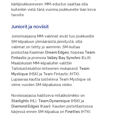
kärkijoukkueeseen. MM-edustus saattaa olla
kuitenkin vielä tänä vuonna joukkueelle liian kova
tavoite.
Juniorit ja noviisit
Juniorisarjassa MM-valinnat eivät tuo joukkueille
SM-kilpailuun ylimääräistä jännitystä, sillä
valinnat on tehty jo aiemmin. SM-kultaa
puolustaa Kaarinan
Dream Edges
, hopeaa
Team
Fintastic
ja pronssia
Valley Bay Synchro
(EsJt).
Maaliskuisiin MM-kilpailuihin valittiin
Taitoluisteluliiton kriteerien mukaisesti
Team
Mystique
(HSK) ja Team Fintastic (HTK).
Lupaavaa kautta luisteleva Team Mystique oli
viime vuoden SM-kilpailuissa viides.
Noviisisarjassa hallitseva mitalikolmikko on
Starlights
(HL),
Team Dynamique
(HSK) ja
Diamond Edges
(Kaari). Kauden pistetilastoissa
kärjessä ennen SM-kilpailua on
Finettes
(HTK)