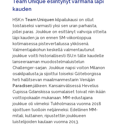
Team Unique esiintynyt varmana läpi
kauden
HSK:n
Team Uniquen
kilpailukausi on ollut
toistaiseksi varmasti yksi sen uran parhaista,
jollei paras. Joukkue on esittänyt vahvoja otteita
läpi kauden ja on ennen SM-viikonloppua
kotimaisessa pistevertailussa ykkösenä.
Valmentajakohun keskellä valmentautunut
joukkue voitti historiallisesti ISU:n tälle kaudelle
lanseeraaman muodostelmaluistelun
Challenger-sarjan. Joukkue napsi voiton Milanon
osakilpailusta ja sijoittui toiseksi Göteborgissa
heti hallitsevan maailmanmestarin Venäjän
Paradisen
jälkeen. Kansainvälisessä Hevelius
Cupissa Gdanskissa suomalaiset toivat niin ikään
voittopokaalin mukanaan. MM-edustajana
joukkue oli viimeksi Tukholmassa vuonna 2018
sijoittuen tuolloin neljänneksi. Edellinen MM-
mitali, kultainen, ripustettiin joukkueen
luistelijoiden kaulaan vuonna 2013.