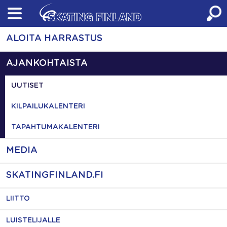
Skip
to
content
ALOITA HARRASTUS
AJANKOHTAISTA
UUTISET
KILPAILUKALENTERI
TAPAHTUMAKALENTERI
MEDIA
SKATINGFINLAND.FI
LIITTO
LUISTELIJALLE