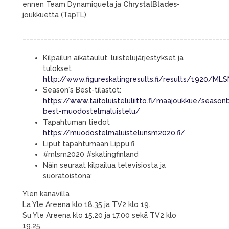
ennen Team Dynamiqueta ja
ChrystalBlades
-
joukkuetta (TapTL).
_________________________________________________________
Kilpailun aikataulut, luistelujärjestykset ja
tulokset
http://www.figureskatingresults.fi/results/1920/M
Season´s Best-tilastot:
https://www.taitoluisteluliitto.fi/maajoukkue/seaso
best-muodostelmaluistelu/
Tapahtuman tiedot
https://muodostelmaluistelunsm2020.fi/
Liput tapahtumaan Lippu.fi
#mlsm2020 #skatingfinland
Näin seuraat kilpailua televisiosta ja
suoratoistona:
Ylen kanavilla
La Yle Areena klo 18.35 ja TV2 klo 19.
Su Yle Areena klo 15.20 ja 17.00 sekä TV2 klo
19.25.