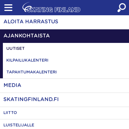
Skip
to
content
ALOITA HARRASTUS
AJANKOHTAISTA
UUTISET
KILPAILUKALENTERI
TAPAHTUMAKALENTERI
MEDIA
SKATINGFINLAND.FI
LIITTO
LUISTELIJALLE