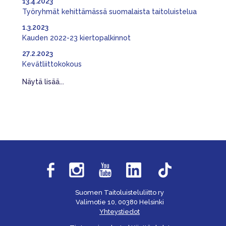
13.4.2023
Työryhmät kehittämässä suomalaista taitoluistelua
1.3.2023
Kauden 2022-23 kiertopalkinnot
27.2.2023
Kevätliittokokous
Näytä lisää...
Suomen Taitoluisteluliitto ry
Valimotie 10, 00380 Helsinki
Yhteystiedot