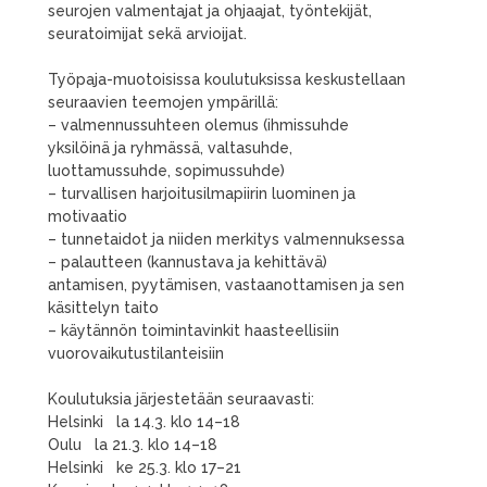
seurojen valmentajat ja ohjaajat, työntekijät,
seuratoimijat sekä arvioijat.
Työpaja-muotoisissa koulutuksissa keskustellaan
seuraavien teemojen ympärillä:
– valmennussuhteen olemus (ihmissuhde
yksilöinä ja ryhmässä, valtasuhde,
luottamussuhde, sopimussuhde)
– turvallisen harjoitusilmapiirin luominen ja
motivaatio
– tunnetaidot ja niiden merkitys valmennuksessa
– palautteen (kannustava ja kehittävä)
antamisen, pyytämisen, vastaanottamisen ja sen
käsittelyn taito
– käytännön toimintavinkit haasteellisiin
vuorovaikutustilanteisiin
Koulutuksia järjestetään seuraavasti:
Helsinki la 14.3. klo 14–18
Oulu la 21.3. klo 14–18
Helsinki ke 25.3. klo 17–21