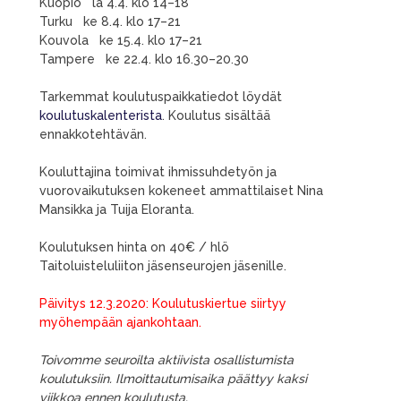
Kuopio la 4.4. klo 14–18
Turku ke 8.4. klo 17–21
Kouvola ke 15.4. klo 17–21
Tampere ke 22.4. klo 16.30–20.30
Tarkemmat koulutuspaikkatiedot löydät
koulutuskalenterista
. Koulutus sisältää
ennakkotehtävän.
Kouluttajina toimivat ihmissuhdetyön ja
vuorovaikutuksen kokeneet ammattilaiset Nina
Mansikka ja Tuija Eloranta.
Koulutuksen hinta on 40€ / hlö
Taitoluisteluliiton jäsenseurojen jäsenille.
Päivitys 12.3.2020: Koulutuskiertue siirtyy
myöhempään ajankohtaan.
Toivomme seuroilta aktiivista osallistumista
koulutuksiin. Ilmoittautumisaika päättyy kaksi
viikkoa ennen koulutusta.