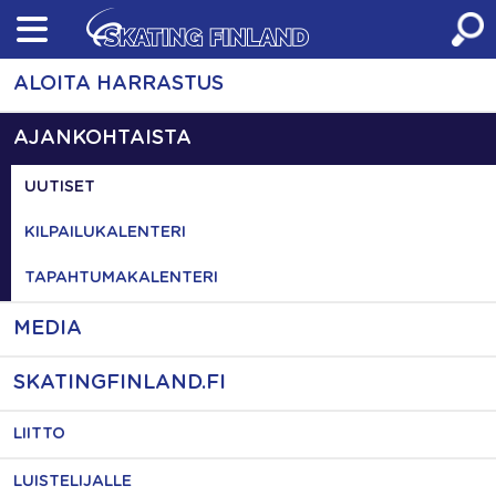
Skip
to
content
ALOITA HARRASTUS
AJANKOHTAISTA
UUTISET
KILPAILUKALENTERI
TAPAHTUMAKALENTERI
MEDIA
SKATINGFINLAND.FI
LIITTO
LUISTELIJALLE