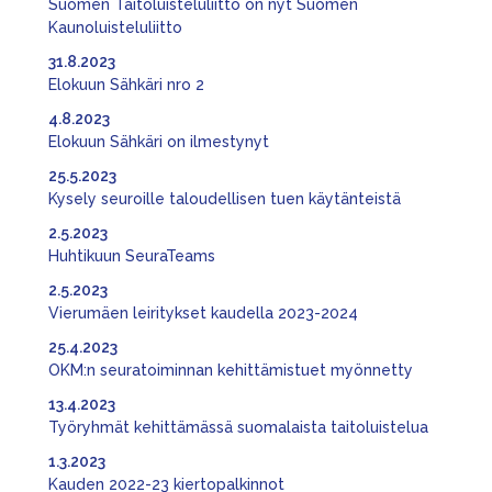
Suomen Taitoluisteluliitto on nyt Suomen
Kaunoluisteluliitto
31.8.2023
Elokuun Sähkäri nro 2
4.8.2023
Elokuun Sähkäri on ilmestynyt
25.5.2023
Kysely seuroille taloudellisen tuen käytänteistä
2.5.2023
Huhtikuun SeuraTeams
2.5.2023
Vierumäen leiritykset kaudella 2023-2024
25.4.2023
OKM:n seuratoiminnan kehittämistuet myönnetty
13.4.2023
Työryhmät kehittämässä suomalaista taitoluistelua
1.3.2023
Kauden 2022-23 kiertopalkinnot