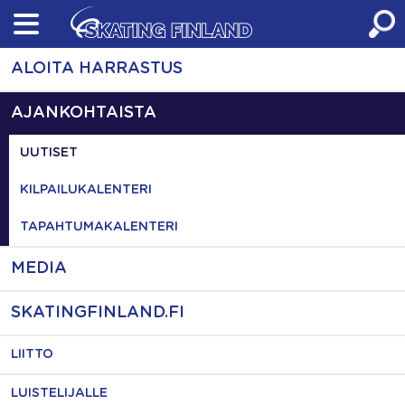
Skip
to
content
ALOITA HARRASTUS
AJANKOHTAISTA
UUTISET
KILPAILUKALENTERI
TAPAHTUMAKALENTERI
MEDIA
SKATINGFINLAND.FI
LIITTO
LUISTELIJALLE