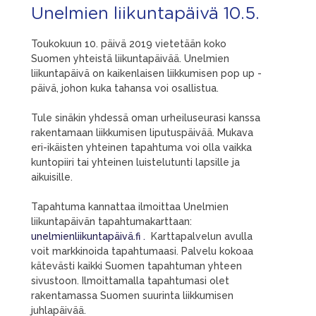
Unelmien liikuntapäivä 10.5.
Toukokuun 10. päivä 2019 vietetään koko
Suomen yhteistä liikuntapäivää. Unelmien
liikuntapäivä on kaikenlaisen liikkumisen pop up -
päivä, johon kuka tahansa voi osallistua.
Tule sinäkin yhdessä oman urheiluseurasi kanssa
rakentamaan liikkumisen liputuspäivää. Mukava
eri-ikäisten yhteinen tapahtuma voi olla vaikka
kuntopiiri tai yhteinen luistelutunti lapsille ja
aikuisille.
Tapahtuma kannattaa ilmoittaa Unelmien
liikuntapäivän tapahtumakarttaan:
unelmienliikuntapäivä.fi .
Karttapalvelun avulla
voit markkinoida tapahtumaasi. Palvelu kokoaa
kätevästi kaikki Suomen tapahtuman yhteen
sivustoon. Ilmoittamalla tapahtumasi olet
rakentamassa Suomen suurinta liikkumisen
juhlapäivää.