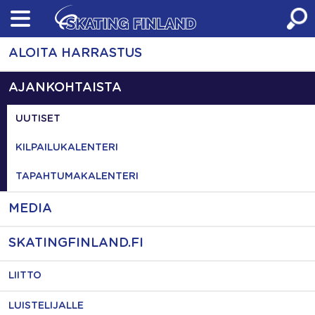
Skip
to
content
ALOITA HARRASTUS
AJANKOHTAISTA
UUTISET
KILPAILUKALENTERI
TAPAHTUMAKALENTERI
MEDIA
SKATINGFINLAND.FI
LIITTO
LUISTELIJALLE