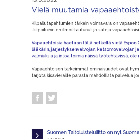
19.9.2022
Vielä muutamia vapaaehtoist
Kilpailutapahtumien tärkein voimavara on vapaaeh
-kilpailuihin on ilmoittautunut jo satoja vapaaehtoisia
Vapaaehtoisia haetaan tällä hetkellä vielä Espoo G
lääkärin, järjestyksenvalvojan, katsomovalvojan j
valmiuksia ja intoa toimia näissä työtehtävissä, ole 
Vapaaehtoisen tärkeimmät ominaisuudet ovat hymyil
tarjota kisavieraille parasta mahdollista palvelua jos
Suomen Taitoluisteluliitto on nyt Suomen