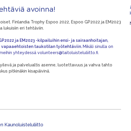
ehtäviä avoinna!
toiset. Finlandia Trophy Espoo 2022, Espoo GP2022 ja EM2023
 lukuisiin eri tehtäviin.
P2022 ja EM2023 -kilpailuihin ensi- ja sairaanhoitajan,
a vapaaehtoisten taukotilan työtehtäviin.
Mikäli sinulla on
meihin yhteydessä volunteers@taitoluisteluliitto.fi.
evä ja palvelualtis asenne, luotettavuus ja vahva tahto
kus pitkinäkin kisapäivinä.
 Kaunoluisteluliitto