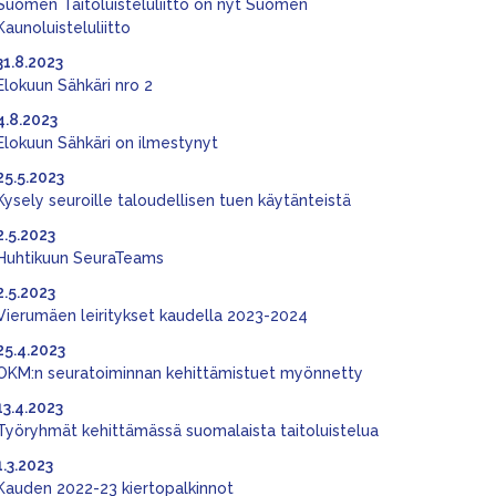
Suomen Taitoluisteluliitto on nyt Suomen
Kaunoluisteluliitto
31.8.2023
Elokuun Sähkäri nro 2
4.8.2023
Elokuun Sähkäri on ilmestynyt
25.5.2023
Kysely seuroille taloudellisen tuen käytänteistä
2.5.2023
Huhtikuun SeuraTeams
2.5.2023
Vierumäen leiritykset kaudella 2023-2024
25.4.2023
OKM:n seuratoiminnan kehittämistuet myönnetty
13.4.2023
Työryhmät kehittämässä suomalaista taitoluistelua
1.3.2023
Kauden 2022-23 kiertopalkinnot