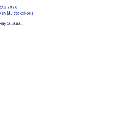
27.2.2023
Kevätliittokokous
Näytä lisää...