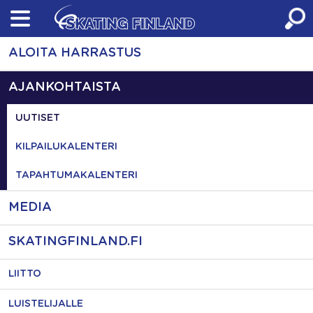
Skip
to
content
ALOITA HARRASTUS
AJANKOHTAISTA
UUTISET
KILPAILUKALENTERI
TAPAHTUMAKALENTERI
MEDIA
SKATINGFINLAND.FI
LIITTO
LUISTELIJALLE