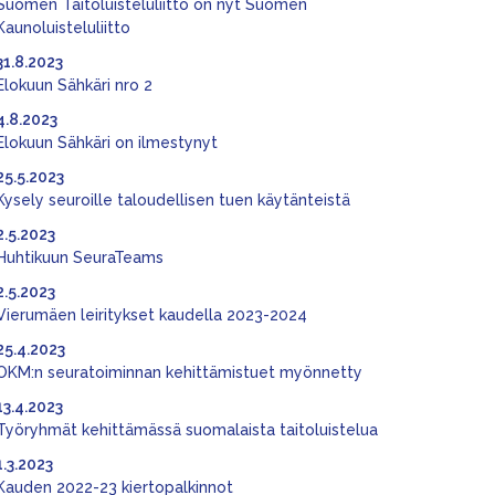
Suomen Taitoluisteluliitto on nyt Suomen
Kaunoluisteluliitto
31.8.2023
Elokuun Sähkäri nro 2
4.8.2023
Elokuun Sähkäri on ilmestynyt
25.5.2023
Kysely seuroille taloudellisen tuen käytänteistä
2.5.2023
Huhtikuun SeuraTeams
2.5.2023
Vierumäen leiritykset kaudella 2023-2024
25.4.2023
OKM:n seuratoiminnan kehittämistuet myönnetty
13.4.2023
Työryhmät kehittämässä suomalaista taitoluistelua
1.3.2023
Kauden 2022-23 kiertopalkinnot