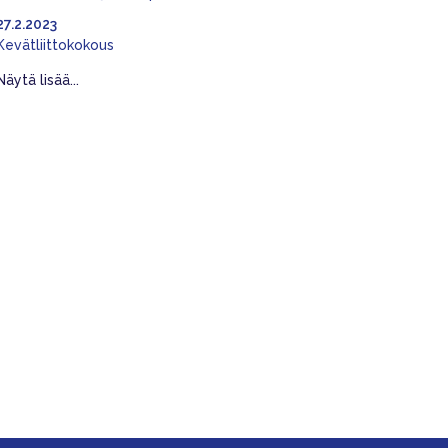
27.2.2023
Kevätliittokokous
Näytä lisää...