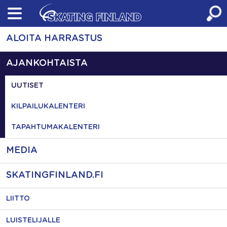
Skip
to
content
ALOITA HARRASTUS
AJANKOHTAISTA
UUTISET
KILPAILUKALENTERI
TAPAHTUMAKALENTERI
MEDIA
SKATINGFINLAND.FI
LIITTO
LUISTELIJALLE