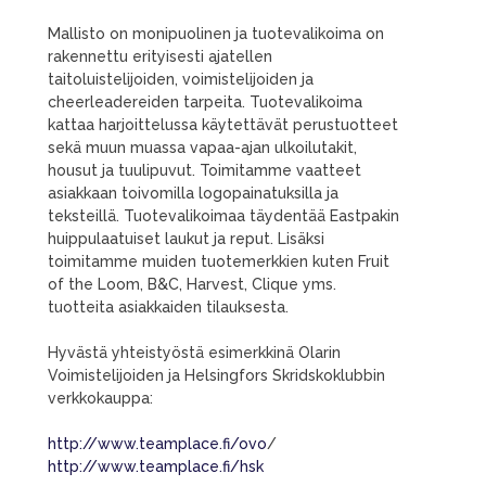
Mallisto on monipuolinen ja tuotevalikoima on
rakennettu erityisesti ajatellen
taitoluistelijoiden, voimistelijoiden ja
cheerleadereiden tarpeita. Tuotevalikoima
kattaa harjoittelussa käytettävät perustuotteet
sekä muun muassa vapaa-ajan ulkoilutakit,
housut ja tuulipuvut. Toimitamme vaatteet
asiakkaan toivomilla logopainatuksilla ja
teksteillä. Tuotevalikoimaa täydentää Eastpakin
huippulaatuiset laukut ja reput. Lisäksi
toimitamme muiden tuotemerkkien kuten Fruit
of the Loom, B&C, Harvest, Clique yms.
tuotteita asiakkaiden tilauksesta.
Hyvästä yhteistyöstä esimerkkinä Olarin
Voimistelijoiden ja Helsingfors Skridskoklubbin
verkkokauppa:
http://www.teamplace.fi/ovo
/
http://www.teamplace.fi/hsk