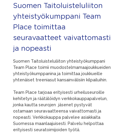
Suomen Taitoluisteluliiton
yhteistyökumppani Team
Place toimittaa
seuravaatteet vaivattomasti
ja nopeasti
Suomen Taitoluisteluliiton yhteistyökumppani
Team Place toimii muodostelmamaajoukkueiden
yhteistyökumppanina ja toimittaa joukkueille
yhtenäiset treeniasut kansainvälisiin kilpailuihin.
Team Place tarjoaa erityisesti urheiluseuroille
kehitetyn ja räätälöidyn verkkokauppapalvelun,
jonka kautta seurojen jäsenet pystyvät
ostamaan seuravaatteensa vaivattomasti ja
nopeasti. Verkkokauppa palvelee asiakkaita
Suomessa maanlaajuisesti. Palvelu helpottaa
erityisesti seuratoimijoiden työtä.