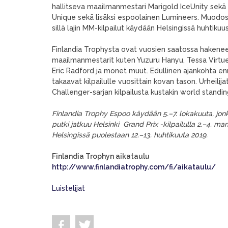
hallitseva maailmanmestari Marigold IceUnity sekä 
Unique sekä lisäksi espoolainen Lumineers. Muodos
sillä lajin MM-kilpailut käydään Helsingissä huhtikuu
Finlandia Trophysta ovat vuosien saatossa hakeneet
maailmanmestarit kuten Yuzuru Hanyu, Tessa Virtu
Eric Radford ja monet muut. Edullinen ajankohta enn
takaavat kilpailulle vuosittain kovan tason. Urheili
Challenger-sarjan kilpailusta kustakin world standing
Finlandia Trophy Espoo käydään 5.
–
7. lokakuuta, jo
putki jatkuu Helsinki Grand Prix -kilpailulla 2.
–
4. mar
Helsingissä puolestaan 12.
–
13. huhtikuuta 2019.
Finlandia Trophyn aikataulu
http://www.finlandiatrophy.com/fi/aikataulu/
Luistelijat