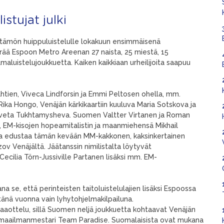
stujat julki
ttämön huippuluistelulle lokakuun ensimmäisenä
kerää Espoon Metro Areenan 27 naista, 25 miestä, 15
lmaluistelujoukkuetta. Kaiken kaikkiaan urheilijoita saapuu
ähtien, Viveca Lindforsin ja Emmi Peltosen ohella, mm.
Rika Hongo, Venäjän kärkikaartiin kuuluva Maria Sotskova ja
veta Tukhtamysheva. Suomen Valtter Virtanen ja Roman
, EM-kisojen hopeamitalistin ja maanmiehensä Mikhail
ppua edustaa tämän kevään MM-kakkonen, kaksinkertainen
 Venäjältä. Jäätanssin nimilistalta löytyvät
 Cecilia Törn-Jussiville Partanen lisäksi mm. EM-
 se, että perinteisten taitoluistelulajien lisäksi Espoossa
tänä vuonna vain lyhytohjelmakilpailuna.
ottelu, sillä Suomen neljä joukkuetta kohtaavat Venäjän
n maailmanmestari Team Paradise. Suomalaisista ovat mukana