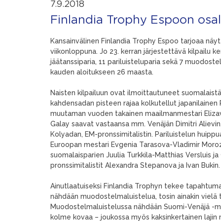
7.9.2018
Finlandia Trophy Espoon osalli
Kansainvälinen Finlandia Trophy Espoo tarjoaa näy
viikonloppuna. Jo 23. kerran järjestettävä kilpailu 
jäätanssiparia, 11 pariluisteluparia sekä 7 muodoste
kauden aloitukseen 26 maasta.
Naisten kilpailuun ovat ilmoittautuneet suomalaist
kahdensadan pisteen rajaa kolkutellut japanilainen 
muutaman vuoden takainen maailmanmestari Eliza
Galay saavat vastaansa mm. Venäjän Dimitri Alievin
Kolyadan, EM-pronssimitalistin. Pariluistelun hui
Euroopan mestari Evgenia Tarasova-Vladimir Morozov
suomalaisparien Juulia Turkkila-Matthias Versluis ja
pronssimitalistit Alexandra Stepanova ja Ivan Bukin.
Ainutlaatuiseksi Finlandia Trophyn tekee tapahtumana
nähdään muodostelmaluistelua, tosin ainakin vielä 
Muodostelmaluistelussa nähdään Suomi-Venäjä -maa
kolme kovaa – joukossa myös kaksinkertainen laji