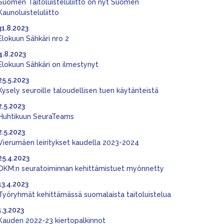
Suomen Taitoluisteluliitto on nyt Suomen
Kaunoluisteluliitto
31.8.2023
Elokuun Sähkäri nro 2
4.8.2023
Elokuun Sähkäri on ilmestynyt
25.5.2023
Kysely seuroille taloudellisen tuen käytänteistä
2.5.2023
Huhtikuun SeuraTeams
2.5.2023
Vierumäen leiritykset kaudella 2023-2024
25.4.2023
OKM:n seuratoiminnan kehittämistuet myönnetty
13.4.2023
Työryhmät kehittämässä suomalaista taitoluistelua
1.3.2023
Kauden 2022-23 kiertopalkinnot