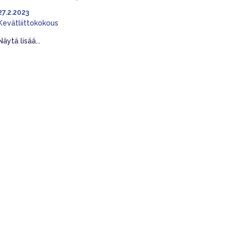
27.2.2023
Kevätliittokokous
Näytä lisää...