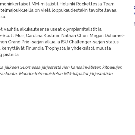
moninkertaiset MM-mitalistit Helsinki Rockettes ja Team
telmajoukkueilla on vielä loppukaudestakin tavoiteltavaa,
ssa.
 vauhtia alkukauteensa useat olympiamitalistit ja
e-Scott Moir, Carolina Kostner, Nathan Chen, Megan Duhamel-
en Grand Prix -sarjan alkua ja ISU Challenger-sarjan status
jat kerryttävät Finlandia Trophysta ja yhdeksästä muusta
 pisteitä.
nka jälkeen Suomessa järjestettävien kansainvälisten kilpailujen
raskuuta. Muodostelmaluistelun MM-kilpailut järjestetään