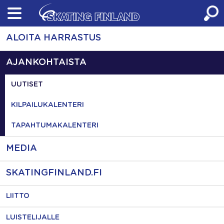
Skip
to
content
ALOITA HARRASTUS
AJANKOHTAISTA
UUTISET
KILPAILUKALENTERI
TAPAHTUMAKALENTERI
MEDIA
SKATINGFINLAND.FI
LIITTO
LUISTELIJALLE