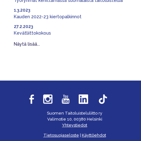
Työryhmät kehittämässä suomalaista taitoluistelua
1.3.2023
Kauden 2022-23 kiertopalkinnot
27.2.2023
Kevätliittokokous
Näytä lisää...
Suomen Taitoluisteluliitto ry
Valimotie 10, 00380 Helsinki
Yhteystiedot
Tietosuojaseloste
|
Käyttöehdot