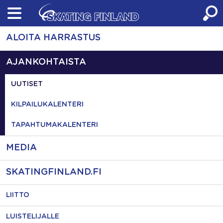
Skip
to
content
ALOITA HARRASTUS
AJANKOHTAISTA
UUTISET
KILPAILUKALENTERI
TAPAHTUMAKALENTERI
MEDIA
SKATINGFINLAND.FI
LIITTO
LUISTELIJALLE