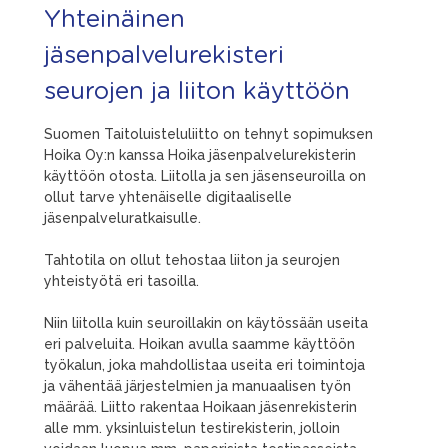
Yhteinäinen
jäsenpalvelurekisteri
seurojen ja liiton käyttöön
Suomen Taitoluisteluliitto on tehnyt sopimuksen
Hoika Oy:n kanssa Hoika jäsenpalvelurekisterin
käyttöön otosta. Liitolla ja sen jäsenseuroilla on
ollut tarve yhtenäiselle digitaaliselle
jäsenpalveluratkaisulle.
Tahtotila on ollut tehostaa liiton ja seurojen
yhteistyötä eri tasoilla.
Niin liitolla kuin seuroillakin on käytössään useita
eri palveluita. Hoikan avulla saamme käyttöön
työkalun, joka mahdollistaa useita eri toimintoja
ja vähentää järjestelmien ja manuaalisen työn
määrää. Liitto rakentaa Hoikaan jäsenrekisterin
alle mm. yksinluistelun testirekisterin, jolloin