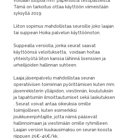
voidaan luopua mm. paperisista testipasseista.
Tämä on tarkoitus ottaa käyttöön viimeistään
syksyllä 2019.
Liiton sopimus mahdollistaa seuroille joko laajan
tai suppean Hoika palvelun käyttöönoton.
Suppealla versiolla, jonka seurat saavat
käyttöönsä veloituksetta, voidaan hoitaa
yhteistyötä liiton kanssa lähinnä lisenssien ja
urheilijoiden hallinnan suhteen.
Laaja jäsenpalvelu mahdollistaa seuran
operatiivisen toiminnan pyörittämisen kuten mm.
jäsenrekisterin ylläpidon, viestinnän, koulutuksiin
ja tapahtumiin ilmoittautumiset sekä laskutuksen
. Seurat voivat antaa oikeuksia omille
toimijoilleen, kuten esimerkiksi
joukkueenjohtajille, jotta nämä pääsevät
hallinnoimaan ja viestimään omille ryhmilleen.
Laajan version kuukausimaksu on seuran koosta
riippuen 25€-45€/kk.