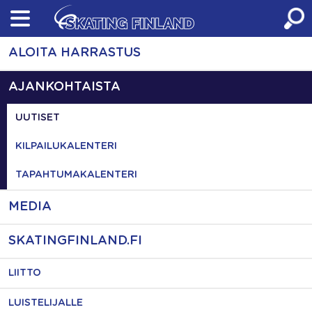
Skip
to
content
ALOITA HARRASTUS
AJANKOHTAISTA
UUTISET
KILPAILUKALENTERI
TAPAHTUMAKALENTERI
MEDIA
SKATINGFINLAND.FI
LIITTO
LUISTELIJALLE