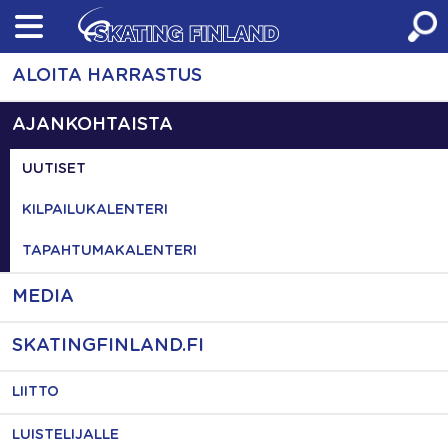
Skip
to
content
ALOITA HARRASTUS
AJANKOHTAISTA
UUTISET
KILPAILUKALENTERI
TAPAHTUMAKALENTERI
MEDIA
SKATINGFINLAND.FI
LIITTO
LUISTELIJALLE