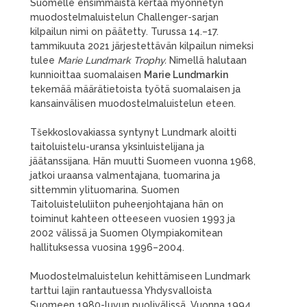
Suomelle ensimmäistä kertaa myönnetyn
muodostelmaluistelun Challenger-sarjan
kilpailun nimi on päätetty. Turussa 14.–17.
tammikuuta 2021 järjestettävän kilpailun nimeksi
tulee
Marie Lundmark Trophy.
Nimellä halutaan
kunnioittaa suomalaisen
Marie Lundmarkin
tekemää määrätietoista työtä suomalaisen ja
kansainvälisen muodostelmaluistelun eteen.
Tšekkoslovakiassa syntynyt Lundmark aloitti
taitoluistelu-uransa yksinluistelijana ja
jäätanssijana. Hän muutti Suomeen vuonna 1968,
jatkoi uraansa valmentajana, tuomarina ja
sittemmin ylituomarina. Suomen
Taitoluisteluliiton puheenjohtajana hän on
toiminut kahteen otteeseen vuosien 1993 ja
2002 välissä ja Suomen Olympiakomitean
hallituksessa vuosina 1996–2004.
Muodostelmaluistelun kehittämiseen Lundmark
tarttui lajin rantautuessa Yhdysvalloista
Suomeen 1980-luvun puolivälissä. Vuonna 1994