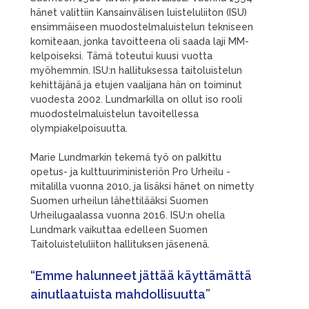
hänet valittiin Kansainvälisen luisteluliiton (ISU)
ensimmäiseen muodostelmaluistelun tekniseen
komiteaan, jonka tavoitteena oli saada laji MM-
kelpoiseksi. Tämä toteutui kuusi vuotta
myöhemmin. ISU:n hallituksessa taitoluistelun
kehittäjänä ja etujen vaalijana hän on toiminut
vuodesta 2002. Lundmarkilla on ollut iso rooli
muodostelmaluistelun tavoitellessa
olympiakelpoisuutta.
Marie Lundmarkin tekemä työ on palkittu
opetus- ja kulttuuriministeriön Pro Urheilu -
mitalilla vuonna 2010, ja lisäksi hänet on nimetty
Suomen urheilun lähettilääksi Suomen
Urheilugaalassa vuonna 2016. ISU:n ohella
Lundmark vaikuttaa edelleen Suomen
Taitoluisteluliiton hallituksen jäsenenä.
“Emme halunneet jättää käyttämättä
ainutlaatuista mahdollisuutta”