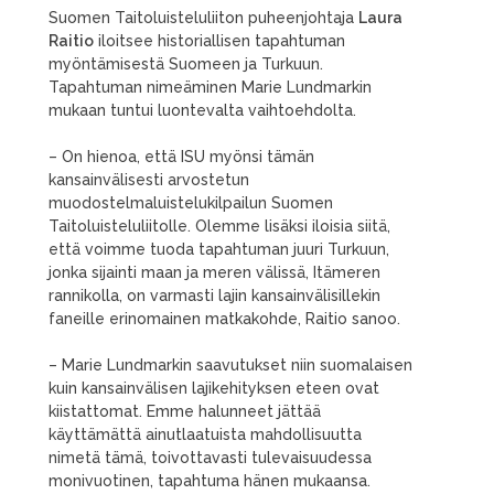
Suomen Taitoluisteluliiton puheenjohtaja
Laura
Raitio
iloitsee historiallisen tapahtuman
myöntämisestä Suomeen ja Turkuun.
Tapahtuman nimeäminen Marie Lundmarkin
mukaan tuntui luontevalta vaihtoehdolta.
– On hienoa, että ISU myönsi tämän
kansainvälisesti arvostetun
muodostelmaluistelukilpailun Suomen
Taitoluisteluliitolle. Olemme lisäksi iloisia siitä,
että voimme tuoda tapahtuman juuri Turkuun,
jonka sijainti maan ja meren välissä, Itämeren
rannikolla, on varmasti lajin kansainvälisillekin
faneille erinomainen matkakohde, Raitio sanoo.
– Marie Lundmarkin saavutukset niin suomalaisen
kuin kansainvälisen lajikehityksen eteen ovat
kiistattomat. Emme halunneet jättää
käyttämättä ainutlaatuista mahdollisuutta
nimetä tämä, toivottavasti tulevaisuudessa
monivuotinen, tapahtuma hänen mukaansa.