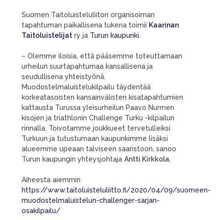
Suomen Taitoluisteluliiton organisoiman
tapahtuman paikallisena tukena toimii
Kaarinan
Taitoluistelijat
ry ja
Turun kaupunki.
– Olemme iloisia, että pääsemme toteuttamaan
urheilun suurtapahtumaa kansallisena ja
seudullisena yhteistyönä.
Muodostelmaluistelukilpailu täydentää
korkeatasoisten kansainvälisten kisatapahtumien
kattausta Turussa yleisurheilun Paavo Nurmen
kisojen ja triathlonin Challenge Turku -kilpailun
rinnalla. Toivotamme joukkueet tervetulleiksi
Turkuun ja tutustumaan kaupunkimme lisäksi
alueemme upeaan talviseen saaristoon, sanoo
Turun kaupungin yhteysjohtaja
Antti Kirkkola.
Aiheesta aiemmin
https://www.taitoluisteluliitto.fi/2020/04/09/suomeen-
muodostelmaluistelun-challenger-sarjan-
osakilpailu/