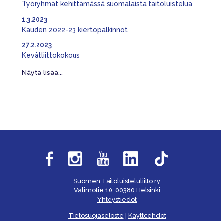
Työryhmät kehittämässä suomalaista taitoluistelua
1.3.2023
Kauden 2022-23 kiertopalkinnot
27.2.2023
Kevätliittokokous
Näytä lisää...
Suomen Taitoluisteluliitto ry
Valimotie 10, 00380 Helsinki
Yhteystiedot
Tietosuojaseloste
|
Käyttöehdot