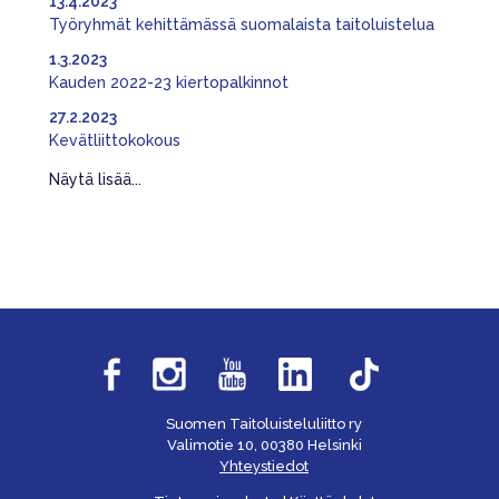
13.4.2023
Työryhmät kehittämässä suomalaista taitoluistelua
1.3.2023
Kauden 2022-23 kiertopalkinnot
27.2.2023
Kevätliittokokous
Näytä lisää...
Suomen Taitoluisteluliitto ry
Valimotie 10, 00380 Helsinki
Yhteystiedot