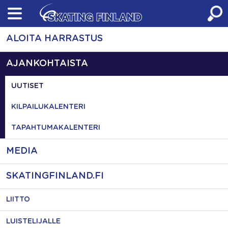
Skip
to
content
ALOITA HARRASTUS
AJANKOHTAISTA
UUTISET
KILPAILUKALENTERI
TAPAHTUMAKALENTERI
MEDIA
SKATINGFINLAND.FI
LIITTO
LUISTELIJALLE