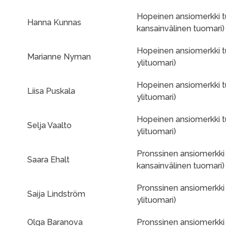
Hopeinen ansiomerkki 
Hanna Kunnas
kansainvälinen tuomari)
Hopeinen ansiomerkki t
Marianne Nyman
ylituomari)
Hopeinen ansiomerkki t
Liisa Puskala
ylituomari)
Hopeinen ansiomerkki t
Selja Vaalto
ylituomari)
Pronssinen ansiomerkki
Saara Ehalt
kansainvälinen tuomari)
Pronssinen ansiomerkki 
Saija Lindström
ylituomari)
Olga Baranova
Pronssinen ansiomerkki 