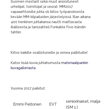
Suomen mestarit sekä muut ansioituneet
urheilijat, toimitsijat ja seurat. MM2017
vapaaehtoisille juhla oli kiitos työpanoksesta
kevään MM-kilpailuiden järjestelyissä. Illan aikana
400 henkinen juhlakansa nautti maittavasta
illallisesta ja tanssahteli Funkable Five-bändin
tahtiin.
Kiitos kaikille osallistuneille ja onnea palkituille!
Katso lisää kuvia juhlahumusta
materiaalipankin
kuvagalleriasta
.
Vuonna 2017 palkitut:
seniorinaiset, malja
Emmi Peltonen
EVT
(SM 1.)