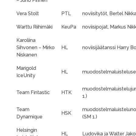
– Juho Pirinen
Vera Stolt
PTL
noviisitytöt, Bertel Nikk
Warttu Riihimäki
KeuPa
noviisipojat, Markus Nik
Karoliina
Sihvonen – Mirko
HL
noviisijäätanssi Harry B
Niskanen
Marigold
HL
muodostelmaluisteluseni
IceUnity
muodostelmaluistelujuni
Team Fintastic
HTK
1.)
Team
muodostelmaluistelunov
HSK
Dynamique
(SM 1.)
Helsingin
HL
Ludovika ja Walter Jak