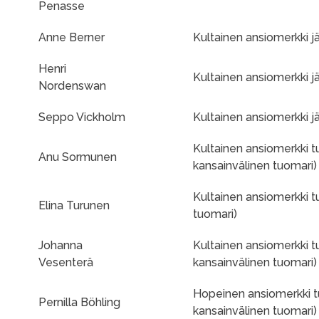
Penasse
Anne Berner
Kultainen ansiomerkki jär
Henri
Kultainen ansiomerkki jär
Nordenswan
Seppo Vickholm
Kultainen ansiomerkki jär
Kultainen ansiomerkki 
Anu Sormunen
kansainvälinen tuomari)
Kultainen ansiomerkki 
Elina Turunen
tuomari)
Johanna
Kultainen ansiomerkki 
Vesenterä
kansainvälinen tuomari)
Hopeinen ansiomerkki t
Pernilla Böhling
kansainvälinen tuomari)