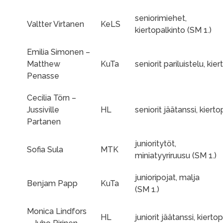
seniorimiehet,
Valtter Virtanen
KeLS
kiertopalkinto (SM 1.)
Emilia Simonen –
Matthew
KuTa
seniorit pariluistelu, kie
Penasse
Cecilia Törn –
Jussiville
HL
seniorit jäätanssi, kierto
Partanen
junioritytöt,
Sofia Sula
MTK
miniatyyriruusu (SM 1.)
junioripojat, malja
Benjam Papp
KuTa
(SM 1.)
Monica Lindfors
HL
juniorit jäätanssi, kierto