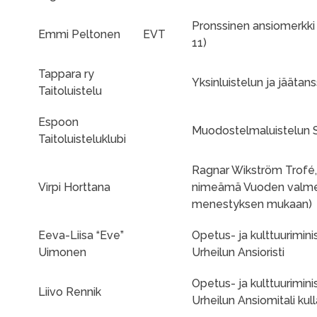
Pronssinen ansiomerkki u
Emmi Peltonen
EVT
11)
Tappara ry
Yksinluistelun ja jäätans
Taitoluistelu
Espoon
Muodostelmaluistelun SM
Taitoluisteluklubi
Ragnar Wikström Trofé,
Virpi Horttana
nimeämä Vuoden valmenta
menestyksen mukaan)
Eeva-Liisa “Eve”
Opetus- ja kulttuurimini
Uimonen
Urheilun Ansioristi
Opetus- ja kulttuurimini
Liivo Rennik
Urheilun Ansiomitali kull