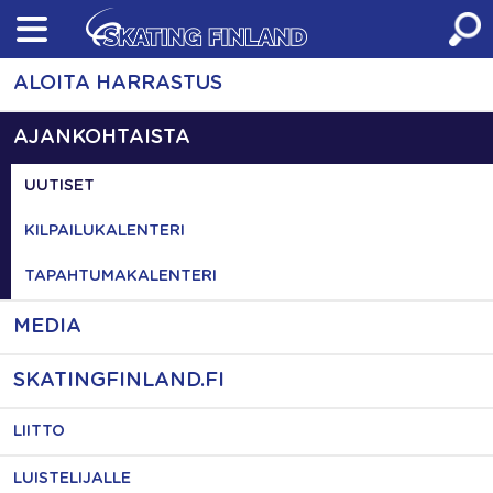
Skip
to
content
ALOITA HARRASTUS
AJANKOHTAISTA
UUTISET
KILPAILUKALENTERI
TAPAHTUMAKALENTERI
MEDIA
SKATINGFINLAND.FI
LIITTO
LUISTELIJALLE