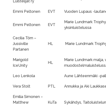
Luistelijat ry
Emmi Peltonen
EVT
Vuoden Lupaus -lautan
Marie Lundmark Trophy, 
Emmi Peltonen
EVT
yksinluistelussa
Cecilia Törn –
Jussiville
HL
Marie Lundmark Trophy, 
Partanen
Marigold
Marie Lundmark malja, v
HL
IceUnity
muodostelmaluisteluss
Leo Lenkola
Aune Lähteenmäki -palk
Vera Stolt
PTL
Annukka ja Aki Laukkas
Emilia Simonen –
Matthew
KuTa
Sykähdys, Taitoluistelun