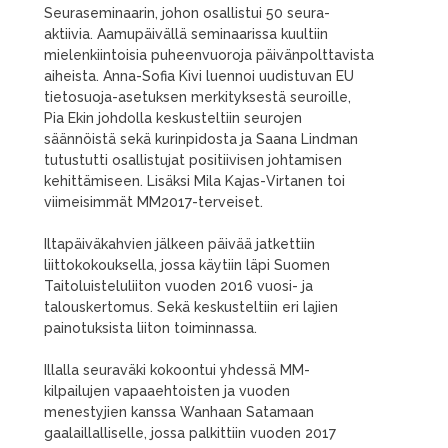
Seuraseminaarin, johon osallistui 50 seura-
aktiivia.
Aamupäivällä seminaarissa kuultiin
mielenkiintoisia puheenvuoroja päivänpolttavista
aiheista. Anna-Sofia Kivi luennoi uudistuvan EU
tietosuoja-asetuksen merkityksestä seuroille,
Pia Ekin johdolla keskusteltiin seurojen
säännöistä sekä kurinpidosta ja Saana Lindman
tutustutti osallistujat positiivisen johtamisen
kehittämiseen. Lisäksi Mila Kajas-Virtanen toi
viimeisimmät MM2017-terveiset.
Iltapäiväkahvien jälkeen päivää jatkettiin
liittokokouksella, jossa käytiin läpi Suomen
Taitoluisteluliiton vuoden 2016 vuosi- ja
talouskertomus. Sekä keskusteltiin eri lajien
painotuksista liiton toiminnassa.
Illalla seuraväki kokoontui yhdessä MM-
kilpailujen vapaaehtoisten ja vuoden
menestyjien kanssa Wanhaan Satamaan
gaalaillalliselle, jossa palkittiin vuoden 2017