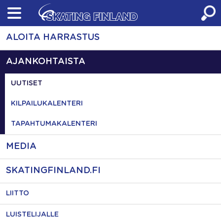
Skip
to
content
ALOITA HARRASTUS
AJANKOHTAISTA
UUTISET
KILPAILUKALENTERI
TAPAHTUMAKALENTERI
MEDIA
SKATINGFINLAND.FI
LIITTO
LUISTELIJALLE