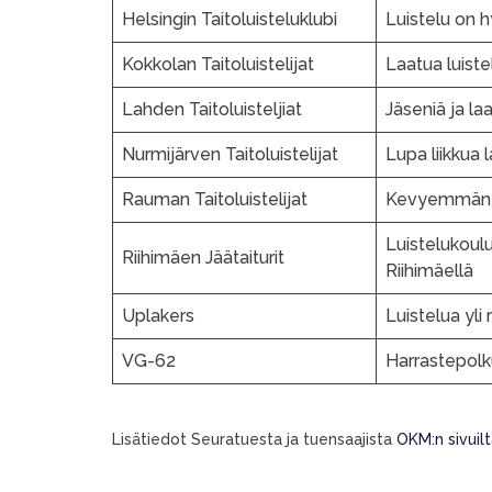
Helsingin Taitoluisteluklubi
Luistelu on h
Kokkolan Taitoluistelijat
Laatua luist
Lahden Taitoluisteljiat
Jäseniä ja la
Nurmijärven Taitoluistelijat
Lupa liikkua 
Rauman Taitoluistelijat
Kevyemmän h
Luistelukoulu
Riihimäen Jäätaiturit
Riihimäellä
Uplakers
Luistelua yli 
VG-62
Harrastepolk
Lisätiedot Seuratuesta ja tuensaajista
OKM:n sivuil