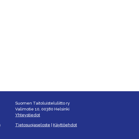
Suomen Taitoluisteluliitto ry
Valimotie 10, 00380 Helsinki
Yhteystiedot
Tietosuojaseloste
|
Käyttöehdot