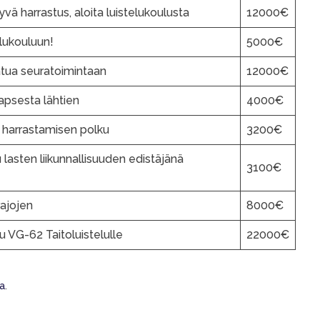
yvä harrastus, aloita luistelukoulusta
12000€
elukouluun!
5000€
atua seuratoimintaan
12000€
lapsesta lähtien
4000€
arrastamisen polku
3200€
 lasten liikunnallisuuden edistäjänä
3100€
rajojen
8000€
u VG-62 Taitoluistelulle
22000€
ta
.