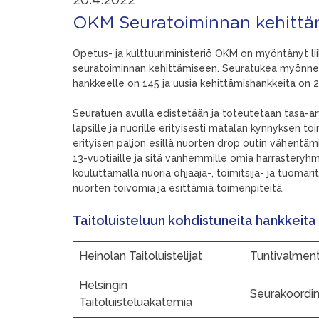
20.4.2022
OKM Seuratoiminnan kehittäm
Opetus- ja kulttuuriministeriö OKM on myöntänyt liik
seuratoiminnan kehittämiseen. Seuratukea myönnett
hankkeelle on 145 ja uusia kehittämishankkeita on 
Seuratuen avulla edistetään ja toteutetaan tasa-arv
lapsille ja nuorille erityisesti matalan kynnyksen
erityisen paljon esillä nuorten drop outin vähentämi
13-vuotiaille ja sitä vanhemmille omia harrasteryh
kouluttamalla nuoria ohjaaja-, toimitsija- ja tuomar
nuorten toivomia ja esittämiä toimenpiteitä.
Taitoluisteluun kohdistuneita hankkeita 
Heinolan Taitoluistelijat
Tuntivalment
Helsingin
Seurakoordin
Taitoluisteluakatemia