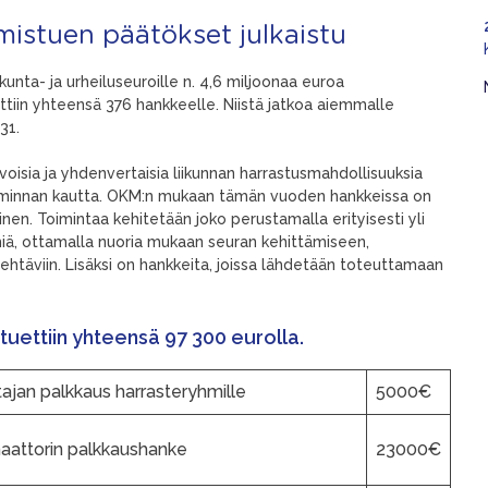
istuen päätökset julkaistu
unta- ja urheiluseuroille n. 4,6 miljoonaa euroa
iin yhteensä 376 hankkeelle. Niistä jatkoa aiemmalle
231.
oisia ja yhdenvertaisia liikunnan harrastusmahdollisuuksia
 toiminnan kautta. OKM:n mukaan tämän vuoden hankkeissa on
nen. Toimintaa kehitetään joko perustamalla erityisesti yli
miä, ottamalla nuoria mukaan seuran kehittämiseen,
itehtäviin. Lisäksi on hankkeita, joissa lähdetään toteuttamaan
tuettiin yhteensä 97 300 eurolla.
ajan palkkaus harrasteryhmille
5000€
aattorin palkkaushanke
23000€