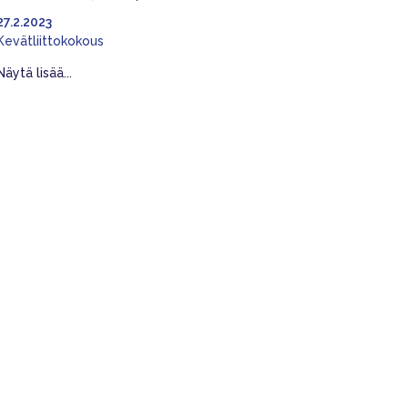
27.2.2023
Kevätliittokokous
Näytä lisää...