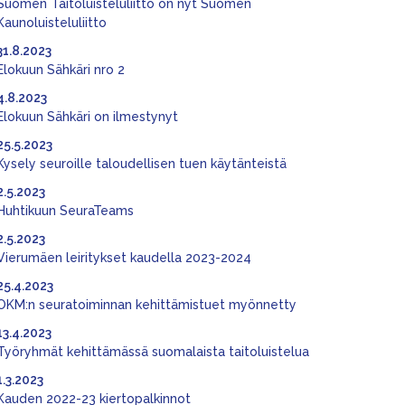
Suomen Taitoluisteluliitto on nyt Suomen
Kaunoluisteluliitto
31.8.2023
Elokuun Sähkäri nro 2
4.8.2023
Elokuun Sähkäri on ilmestynyt
25.5.2023
Kysely seuroille taloudellisen tuen käytänteistä
2.5.2023
Huhtikuun SeuraTeams
2.5.2023
Vierumäen leiritykset kaudella 2023-2024
25.4.2023
OKM:n seuratoiminnan kehittämistuet myönnetty
13.4.2023
Työryhmät kehittämässä suomalaista taitoluistelua
1.3.2023
Kauden 2022-23 kiertopalkinnot