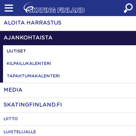
Skip
to
content
ALOITA HARRASTUS
AJANKOHTAISTA
UUTISET
KILPAILUKALENTERI
TAPAHTUMAKALENTERI
MEDIA
SKATINGFINLAND.FI
LIITTO
LUISTELIJALLE