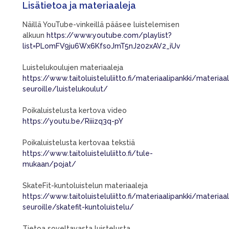
Lisätietoa ja materiaaleja
Näillä YouTube-vinkeillä pääsee luistelemisen
alkuun
https://www.youtube.com/playlist?
list=PLomFV9ju6Wx6KfsoJmT5nJ202xAV2_iUv
Luistelukoulujen materiaaleja
https://www.taitoluisteluliitto.fi/materiaalipankki/materiaal
seuroille/luistelukoulut/
Poikaluistelusta kertova video
https://youtu.be/Riiizq3q-pY
Poikaluistelusta kertovaa tekstiä
https://www.taitoluisteluliitto.fi/tule-
mukaan/pojat/
SkateFit-kuntoluistelun materiaaleja
https://www.taitoluisteluliitto.fi/materiaalipankki/materiaal
seuroille/skatefit-kuntoluistelu/
Tietoa soveltavasta luistelusta