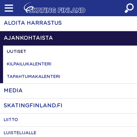
Skip
to
content
ALOITA HARRASTUS
AJANKOHTAISTA
UUTISET
KILPAILUKALENTERI
TAPAHTUMAKALENTERI
MEDIA
SKATINGFINLAND.FI
LIITTO
LUISTELIJALLE