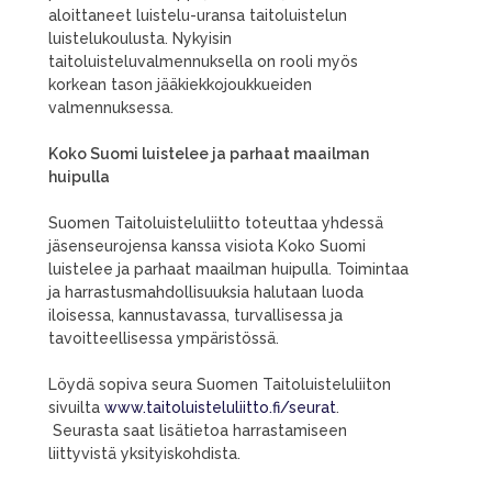
aloittaneet luistelu-uransa taitoluistelun
luistelukoulusta. Nykyisin
taitoluisteluvalmennuksella on rooli myös
korkean tason jääkiekkojoukkueiden
valmennuksessa.
Koko Suomi luistelee ja parhaat maailman
huipulla
Suomen Taitoluisteluliitto toteuttaa yhdessä
jäsenseurojensa kanssa visiota Koko Suomi
luistelee ja parhaat maailman huipulla. Toimintaa
ja harrastusmahdollisuuksia halutaan luoda
iloisessa, kannustavassa, turvallisessa ja
tavoitteellisessa ympäristössä.
Löydä sopiva seura Suomen Taitoluisteluliiton
sivuilta
www.taitoluisteluliitto.fi/seurat
.
Seurasta saat lisätietoa harrastamiseen
liittyvistä yksityiskohdista.