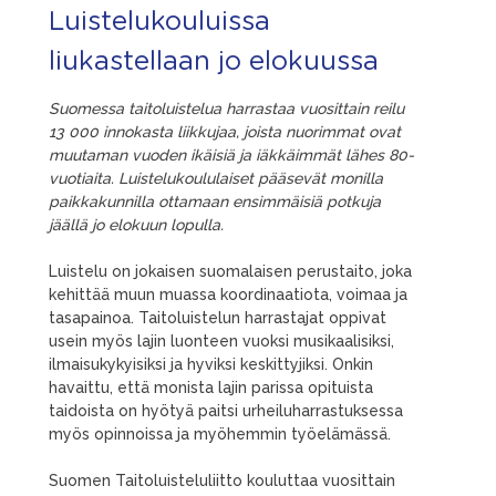
Luistelukouluissa
liukastellaan jo elokuussa
Suomessa taitoluistelua harrastaa vuosittain reilu
13 000 innokasta liikkujaa, joista nuorimmat ovat
muutaman vuoden ikäisiä ja iäkkäimmät lähes 80-
vuotiaita. Luistelukoululaiset pääsevät monilla
paikkakunnilla ottamaan ensimmäisiä potkuja
jäällä jo elokuun lopulla.
Luistelu on jokaisen suomalaisen perustaito, joka
kehittää muun muassa koordinaatiota, voimaa ja
tasapainoa. Taitoluistelun harrastajat oppivat
usein myös lajin luonteen vuoksi musikaalisiksi,
ilmaisukykyisiksi ja hyviksi keskittyjiksi. Onkin
havaittu, että monista lajin parissa opituista
taidoista on hyötyä paitsi urheiluharrastuksessa
myös opinnoissa ja myöhemmin työelämässä.
Suomen Taitoluisteluliitto kouluttaa vuosittain