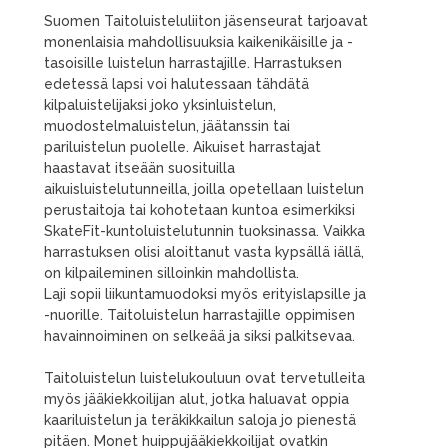
Suomen Taitoluisteluliiton jäsenseurat tarjoavat
monenlaisia mahdollisuuksia kaikenikäisille ja -
tasoisille luistelun harrastajille. Harrastuksen
edetessä lapsi voi halutessaan tähdätä
kilpaluistelijaksi joko yksinluistelun,
muodostelmaluistelun, jäätanssin tai
pariluistelun puolelle. Aikuiset harrastajat
haastavat itseään suosituilla
aikuisluistelutunneilla, joilla opetellaan luistelun
perustaitoja tai kohotetaan kuntoa esimerkiksi
SkateFit-kuntoluistelutunnin tuoksinassa. Vaikka
harrastuksen olisi aloittanut vasta kypsällä iällä,
on kilpaileminen silloinkin mahdollista.
Laji sopii liikuntamuodoksi myös erityislapsille ja
-nuorille. Taitoluistelun harrastajille oppimisen
havainnoiminen on selkeää ja siksi palkitsevaa.
Taitoluistelun luistelukouluun ovat tervetulleita
myös jääkiekkoilijan alut, jotka haluavat oppia
kaariluistelun ja teräkikkailun saloja jo pienestä
pitäen. Monet huippujääkiekkoilijat ovatkin