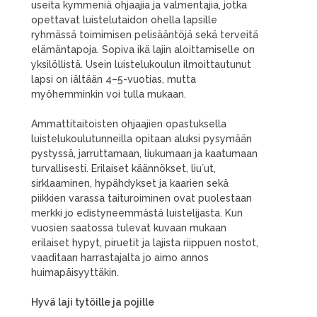
useita kymmeniä ohjaajia ja valmentajia, jotka
opettavat luistelutaidon ohella lapsille
ryhmässä toimimisen pelisääntöjä sekä terveitä
elämäntapoja. Sopiva ikä lajin aloittamiselle on
yksilöllistä. Usein luistelukoulun ilmoittautunut
lapsi on iältään 4–5-vuotias, mutta
myöhemminkin voi tulla mukaan.
Ammattitaitoisten ohjaajien opastuksella
luistelukoulutunneilla opitaan aluksi pysymään
pystyssä, jarruttamaan, liukumaan ja kaatumaan
turvallisesti. Erilaiset käännökset, liu´ut,
sirklaaminen, hypähdykset ja kaarien sekä
piikkien varassa taituroiminen ovat puolestaan
merkki jo edistyneemmästä luistelijasta. Kun
vuosien saatossa tulevat kuvaan mukaan
erilaiset hypyt, piruetit ja lajista riippuen nostot,
vaaditaan harrastajalta jo aimo annos
huimapäisyyttäkin.
Hyvä laji tytöille ja pojille