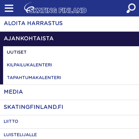
Skip
to
content
ALOITA HARRASTUS
AJANKOHTAISTA
UUTISET
KILPAILUKALENTERI
TAPAHTUMAKALENTERI
MEDIA
SKATINGFINLAND.FI
LIITTO
LUISTELIJALLE