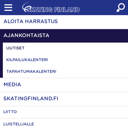
Skip
to
content
ALOITA HARRASTUS
AJANKOHTAISTA
UUTISET
KILPAILUKALENTERI
TAPAHTUMAKALENTERI
MEDIA
SKATINGFINLAND.FI
LIITTO
LUISTELIJALLE