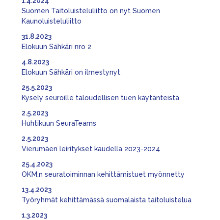
1.4.2024
Suomen Taitoluisteluliitto on nyt Suomen
Kaunoluisteluliitto
31.8.2023
Elokuun Sähkäri nro 2
4.8.2023
Elokuun Sähkäri on ilmestynyt
25.5.2023
Kysely seuroille taloudellisen tuen käytänteistä
2.5.2023
Huhtikuun SeuraTeams
2.5.2023
Vierumäen leiritykset kaudella 2023-2024
25.4.2023
OKM:n seuratoiminnan kehittämistuet myönnetty
13.4.2023
Työryhmät kehittämässä suomalaista taitoluistelua
1.3.2023