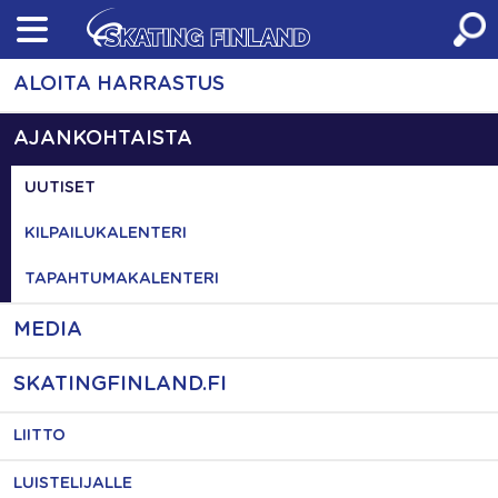
Skip
to
content
ALOITA HARRASTUS
AJANKOHTAISTA
UUTISET
KILPAILUKALENTERI
TAPAHTUMAKALENTERI
MEDIA
SKATINGFINLAND.FI
LIITTO
LUISTELIJALLE