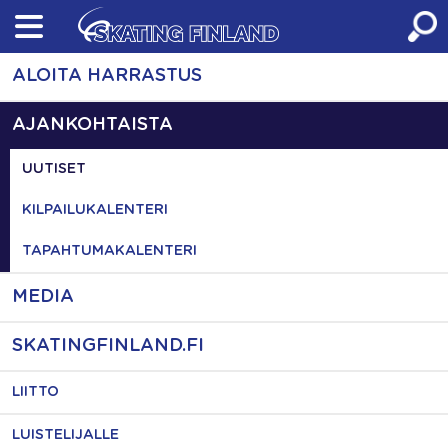
Skip
to
content
ALOITA HARRASTUS
AJANKOHTAISTA
UUTISET
KILPAILUKALENTERI
TAPAHTUMAKALENTERI
MEDIA
SKATINGFINLAND.FI
LIITTO
LUISTELIJALLE