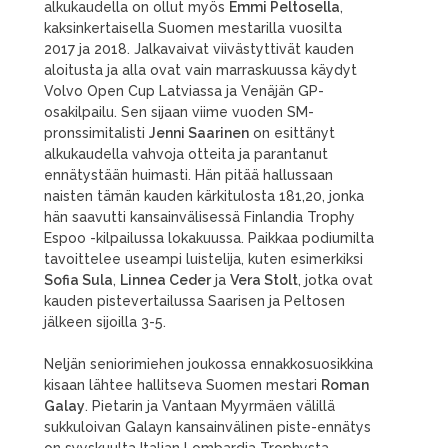
alkukaudella on ollut myös
Emmi Peltosella
,
kaksinkertaisella Suomen mestarilla vuosilta
2017 ja 2018. Jalkavaivat viivästyttivät kauden
aloitusta ja alla ovat vain marraskuussa käydyt
Volvo Open Cup Latviassa ja Venäjän GP-
osakilpailu. Sen sijaan viime vuoden SM-
pronssimitalisti
Jenni Saarinen
on esittänyt
alkukaudella vahvoja otteita ja parantanut
ennätystään huimasti. Hän pitää hallussaan
naisten tämän kauden kärkitulosta 181,20, jonka
hän saavutti kansainvälisessä Finlandia Trophy
Espoo -kilpailussa lokakuussa. Paikkaa podiumilta
tavoittelee useampi luistelija, kuten esimerkiksi
Sofia Sula
,
Linnea Ceder
ja
Vera Stolt
, jotka ovat
kauden pistevertailussa Saarisen ja Peltosen
jälkeen sijoilla 3-5.
Neljän seniorimiehen joukossa ennakkosuosikkina
kisaan lähtee hallitseva Suomen mestari
Roman
Galay
. Pietarin ja Vantaan Myyrmäen välillä
sukkuloivan Galayn kansainvälinen piste-ennätys