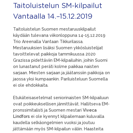
Taitoluistelun SM-kilpailut
Vantaalla 14.–15.12.2019
Taitoluistelun Suomen mestaruuskilpailut
käydään tulevana viikonloppuna 14-15.12.2019
Trio Areenalla Vantaan Tikkurilassa.
Mestaruuksien lisäksi Suomen ykkösluistelijat
tavoittelevat paikkoja tammikuussa 2020
Grazissa pidettäviin EM-kilpailuihin, joihin Suomi
on lunastanut peräti kolme paikkaa naisten
sarjaan. Miesten sarjaan ja jäätanssiin paikkoja on
jaossa yksi kumpaankin. Pariluisteluun Suomella
ei ole ehdokkaita.
Etukäteisasetelmat seniorinaisten SM-kilpailuun
ovat poikkeuksellisen jännittävät. Hallitseva EM-
pronssimitalisti ja Suomen mestari
Viveca
Lindfors
ei ole kyennyt kilpailemaan kuluvalla
kaudella selkäongelmien vuoksi ja joutuu
jättämään myös SM-kilpailun väliin. Haasteita