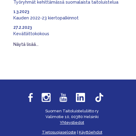
Työryhmät kehittämässä suomalaista taitoluistelua
1.3.2023
Kauden 2022-23 kiertopalkinnot
27.2.2023
Kevätliittokokous
Näytä lisää...
Suomen Taitoluisteluliitto ry
Valimotie 10, 00380 Helsinki
Yhteystiedot
Tietosuojaseloste
|
Käyttöehdot