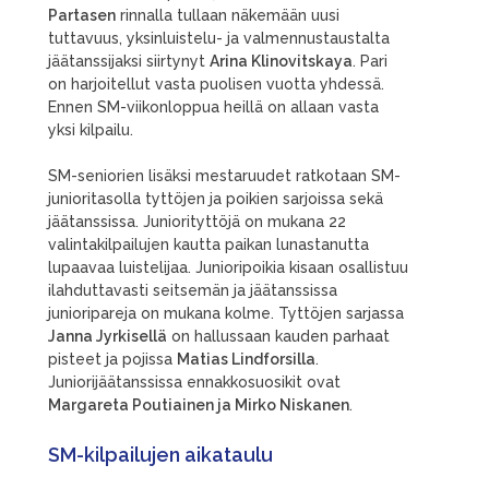
Partasen
rinnalla tullaan näkemään uusi
tuttavuus, yksinluistelu- ja valmennustaustalta
jäätanssijaksi siirtynyt
Arina Klinovitskaya
. Pari
on harjoitellut vasta puolisen vuotta yhdessä.
Ennen SM-viikonloppua heillä on allaan vasta
yksi kilpailu.
SM-seniorien lisäksi mestaruudet ratkotaan SM-
junioritasolla tyttöjen ja poikien sarjoissa sekä
jäätanssissa. Juniorityttöjä on mukana 22
valintakilpailujen kautta paikan lunastanutta
lupaavaa luistelijaa. Junioripoikia kisaan osallistuu
ilahduttavasti seitsemän ja jäätanssissa
junioripareja on mukana kolme. Tyttöjen sarjassa
Janna Jyrkisellä
on hallussaan kauden parhaat
pisteet ja pojissa
Matias Lindforsilla
.
Juniorijäätanssissa ennakkosuosikit ovat
Margareta Poutiainen ja Mirko Niskanen
.
SM-kilpailujen aikataulu