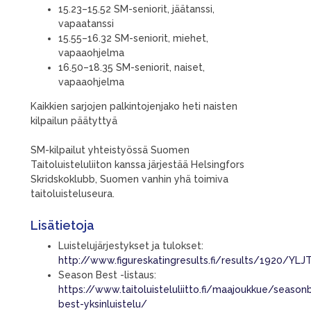
15.23–15.52 SM-seniorit, jäätanssi,
vapaatanssi
15.55–16.32 SM-seniorit, miehet,
vapaaohjelma
16.50–18.35 SM-seniorit, naiset,
vapaaohjelma
Kaikkien sarjojen palkintojenjako heti naisten
kilpailun päätyttyä
SM-kilpailut yhteistyössä Suomen
Taitoluisteluliiton kanssa järjestää Helsingfors
Skridskoklubb, Suomen vanhin yhä toimiva
taitoluisteluseura.
Lisätietoja
Luistelujärjestykset ja tulokset:
http://www.figureskatingresults.fi/results/1920/Y
Season Best -listaus:
https://www.taitoluisteluliitto.fi/maajoukkue/seaso
best-yksinluistelu/