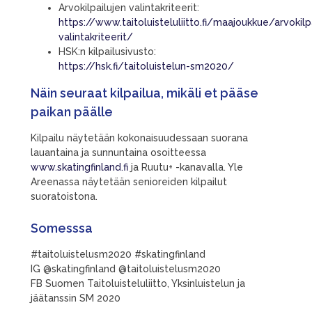
Arvokilpailujen valintakriteerit:
https://www.taitoluisteluliitto.fi/maajoukkue/arvokilp
valintakriteerit/
HSK:n kilpailusivusto:
https://hsk.fi/taitoluistelun-sm2020/
Näin seuraat kilpailua, mikäli et pääse
paikan päälle
Kilpailu näytetään kokonaisuudessaan suorana
lauantaina ja sunnuntaina osoitteessa
www.skatingfinland.fi
ja Ruutu+ -kanavalla. Yle
Areenassa näytetään senioreiden kilpailut
suoratoistona.
Somesssa
#taitoluistelusm2020 #skatingfinland
IG @skatingfinland @taitoluistelusm2020
FB Suomen Taitoluisteluliitto, Yksinluistelun ja
jäätanssin SM 2020