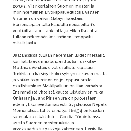
on syyskuulta Italian Lombardia Trophysta
203,52. Viisinkertainen Suomen mestari ja
moninkertainen arvokilpailuedustaja
Valtter
Virtanen
on vahvin Galayn haastaja.
Seniorisarjaan tällä kaudella nousseilta 18-
vuotiailta
Lauri Lankilalta
ja
Mikla Rasialta
tullaan näkemään keskinäinen kamppailu
mitalisijasta.
Jäätanssissa tullaan näkemään uudet mestarit,
kun hallitseva mestaripari
Juulia Turkkila–
Matthias Versluis
eivät osallistu kilpailuun.
Turkkila on kärsinyt koko syksyn niskavammasta
ja vaikka toipuminen on jo loppusuoralla,
osallistuminen SM-kilpailuun on liian varhaista.
Ensimmäistä yhteistä kautta luistelevien
Yuka
Oriharan ja Juho Pirisen
ura on puolestaan
edennyt komeettamaisesti. Syyskuussa Nepela
Memorialissa tehty ennätys 166,94 on kauden
suomalainen kärkitulos.
Cecilia Törnin
kanssa
useita Suomen mestaruuksia ja
arvokisaedustuspaikkoja kahmineen
Jussiville