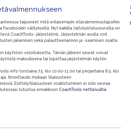
etävalmennukseen
ilanteessa taipuneet mitä erilaisempiin etävalmennustapoihin.
cebookin välityksellä. Nyt kaikilla taitoluisteluseuroilla on
tevä CoachTools- järjestelmä. Järjestelmän avulla voit
tusten jakamisen sekä palautteenannon ja -saamisen osalta.
jen käyttöön veloituksetta. Tämän jälkeen seurat voivat
äytöstä maksullisena tai lopettaa järjestelmän käytön.
ols-info torstaina 7.5. klo 10.00-11.00 tai perjantaina 8.5. klo
aja. Ilmoittaudu mukaan tilaisuuteen
nessä. Esittelytilaisuuteen osallistuminen ei sido seuraa
alutessasi tutustua ennakkoon
CoachTools nettisivuilta
.