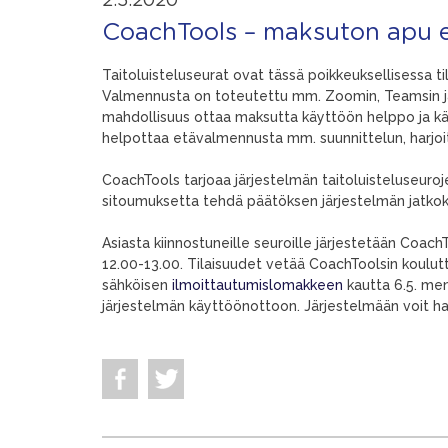
2.5.2020
CoachTools – maksuton apu 
Taitoluisteluseurat ovat tässä poikkeuksellisessa t
Valmennusta on toteutettu mm. Zoomin, Teamsin ja Fa
mahdollisuus ottaa maksutta käyttöön helppo ja kä
helpottaa etävalmennusta mm. suunnittelun, harjoi
CoachTools tarjoaa järjestelmän taitoluisteluseuro
sitoumuksetta tehdä päätöksen järjestelmän jatkok
Asiasta kiinnostuneille seuroille järjestetään CoachTo
12.00-13.00. Tilaisuudet vetää CoachToolsin koulutt
sähköisen
ilmoittautumislomakkeen
kautta 6.5. men
järjestelmän käyttöönottoon. Järjestelmään voit h