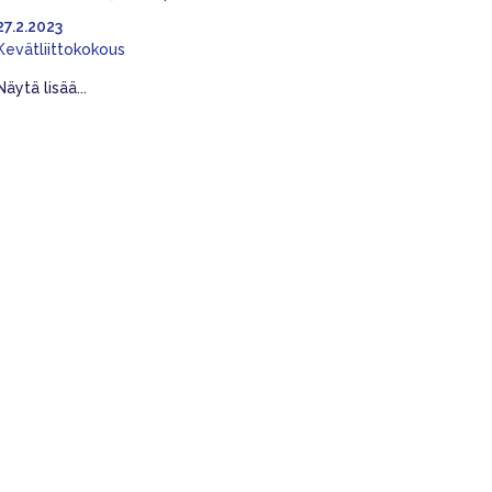
27.2.2023
Kevätliittokokous
Näytä lisää...