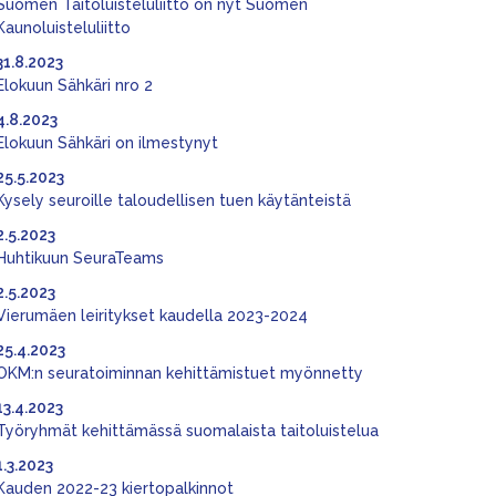
Suomen Taitoluisteluliitto on nyt Suomen
Kaunoluisteluliitto
31.8.2023
Elokuun Sähkäri nro 2
4.8.2023
Elokuun Sähkäri on ilmestynyt
25.5.2023
Kysely seuroille taloudellisen tuen käytänteistä
2.5.2023
Huhtikuun SeuraTeams
2.5.2023
Vierumäen leiritykset kaudella 2023-2024
25.4.2023
OKM:n seuratoiminnan kehittämistuet myönnetty
13.4.2023
Työryhmät kehittämässä suomalaista taitoluistelua
1.3.2023
Kauden 2022-23 kiertopalkinnot