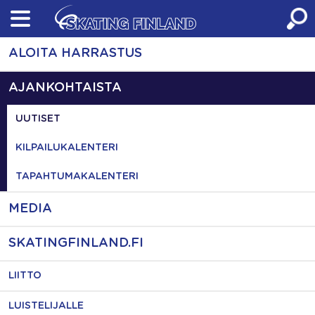
Skip
to
content
ALOITA HARRASTUS
AJANKOHTAISTA
UUTISET
KILPAILUKALENTERI
TAPAHTUMAKALENTERI
MEDIA
SKATINGFINLAND.FI
LIITTO
LUISTELIJALLE