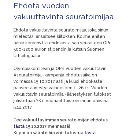
Ehdota vuoden
vakuuttavinta seuratoimijaa
Ehdota vakuuttavinta seuratoimijaa, joka sinun
mielestäsi ansaitsee kiitoksen. Kolme eniten
ääniä kerännyttä ehdokasta saa seuralleen OPn
500-1200 euron stipendin ja kutsun Suomen
Urheilugaalan.
Olympiakomitean ja OPn Vuoden vakuuttavin
#seuratoimija -kampanja ehdotusaika on
voimassa 15.10.2017 asti ja kuusi ehdokasta
pääsee äänestysvaiheeseen 1.-26.11. Vuoden
vakuuttavin seuratoimija -äänestyksen tulokset
julistetaan YK:n vapaaehtoistoiminnan päivänä
5.12.2017.
Tee vakuuttavimman seuratoimijan ehdotus
tästä
15.10.2017 mennessä!
Kilpailun sääntöihin voit tutustua
tästä
.