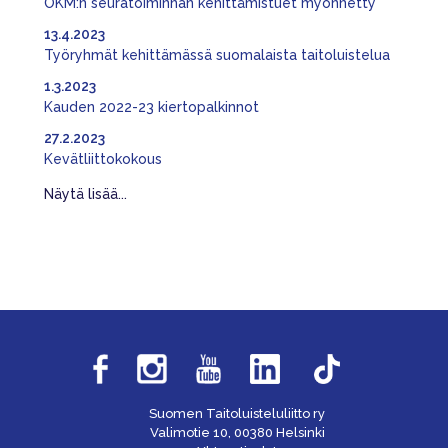
OKM:n seuratoiminnan kehittämistuet myönnetty
13.4.2023
Työryhmät kehittämässä suomalaista taitoluistelua
1.3.2023
Kauden 2022-23 kiertopalkinnot
27.2.2023
Kevätliittokokous
Näytä lisää...
Suomen Taitoluisteluliitto ry
Valimotie 10, 00380 Helsinki