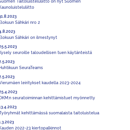
Suomen Taitoluisteluliitto on nyt Suomen
Kaunoluisteluliitto
31.8.2023
Elokuun Sähkäri nro 2
4.8.2023
Elokuun Sähkäri on ilmestynyt
25.5.2023
Kysely seuroille taloudellisen tuen käytänteistä
2.5.2023
Huhtikuun SeuraTeams
2.5.2023
Vierumäen leiritykset kaudella 2023-2024
25.4.2023
OKM:n seuratoiminnan kehittämistuet myönnetty
13.4.2023
Työryhmät kehittämässä suomalaista taitoluistelua
1.3.2023
Kauden 2022-23 kiertopalkinnot